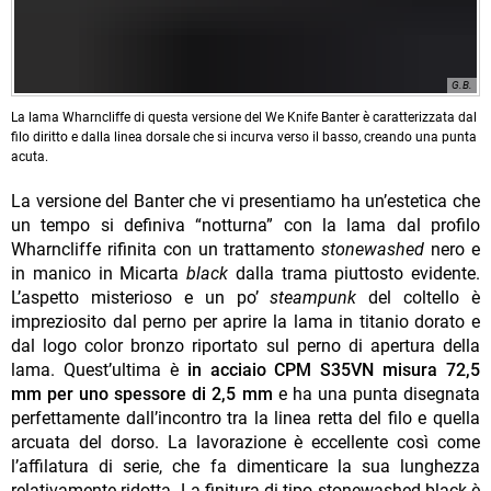
G.B.
La lama Wharncliffe di questa versione del We Knife Banter è caratterizzata dal
filo diritto e dalla linea dorsale che si incurva verso il basso, creando una punta
acuta.
La versione del Banter che vi presentiamo ha un’estetica che
un tempo si definiva “notturna” con la lama dal profilo
Wharncliffe rifinita con un trattamento
stonewashed
nero e
in manico in Micarta
black
dalla trama piuttosto evidente.
L’aspetto misterioso e un po’
steampunk
del coltello è
impreziosito dal perno per aprire la lama in titanio dorato e
dal logo color bronzo riportato sul perno di apertura della
lama. Quest’ultima è
in acciaio CPM S35VN misura 72,5
mm per uno spessore di 2,5 mm
e ha una punta disegnata
perfettamente dall’incontro tra la linea retta del filo e quella
arcuata del dorso. La lavorazione è eccellente così come
l’affilatura di serie, che fa dimenticare la sua lunghezza
relativamente ridotta. La finitura di tipo stonewashed black è