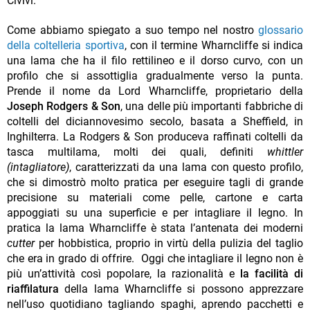
Civivi.
Come abbiamo spiegato a suo tempo nel nostro
glossario
della coltelleria sportiva
, con il termine Wharncliffe si indica
una lama che ha il filo rettilineo e il dorso curvo, con un
profilo che si assottiglia gradualmente verso la punta.
Prende il nome da Lord Wharncliffe, proprietario della
Joseph Rodgers & Son
, una delle più importanti fabbriche di
coltelli del diciannovesimo secolo, basata a Sheffield, in
Inghilterra. La Rodgers & Son produceva raffinati coltelli da
tasca multilama, molti dei quali, definiti
whittler
(intagliatore)
, caratterizzati da una lama con questo profilo,
che si dimostrò molto pratica per eseguire tagli di grande
precisione su materiali come pelle, cartone e carta
appoggiati su una superficie e per intagliare il legno. In
pratica la lama Wharncliffe è stata l’antenata dei moderni
cutter
per hobbistica, proprio in virtù della pulizia del taglio
che era in grado di offrire. Oggi che intagliare il legno non è
più un’attività così popolare, la razionalità e
la facilità di
riaffilatura
della lama Wharncliffe si possono apprezzare
nell’uso quotidiano tagliando spaghi, aprendo pacchetti e