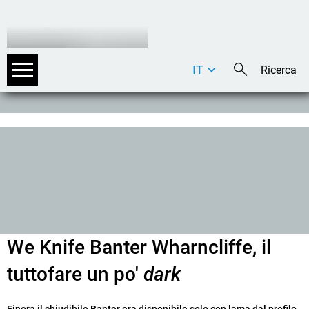
IT
DE
EN
We Knife Banter Wharncliffe, il
tuttofare un po'
dark