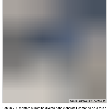
Franco Palamaro, © F.PALAMARO
Con un VFG montato sull’astina diventa banale operare il comando della torcia