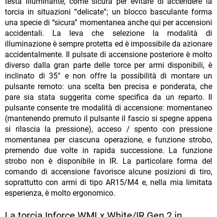
testa illuminante, come sicura per evitare di accendere la
torcia in situazioni “delicate”; un blocco basculante forma
una specie di “sicura” momentanea anche qui per accensioni
accidentali. La leva che selezione la modalità di
illuminazione è sempre protetta ed è impossibile da azionare
accidentalmente. Il pulsate di accensione posteriore è molto
diverso dalla gran parte delle torce per armi disponibili, è
inclinato di 35° e non offre la possibilità di montare un
pulsante remoto: una scelta ben precisa e ponderata, che
pare sia stata suggerita come specifica da un reparto. Il
pulsante consente tre modalità di accensione: momentaneo
(mantenendo premuto il pulsante il fascio si spegne appena
si rilascia la pressione), acceso / spento con pressione
momentanea per ciascuna operazione, e funzione strobo,
premendo due volte in rapida successione. La funzione
strobo non è disponibile in IR. La particolare forma del
comando di accensione favorisce alcune posizioni di tiro,
soprattutto con armi di tipo AR15/M4 e, nella mia limitata
esperienza, è molto ergonomico.
La torcia Inforce WMLx White/IR Gen 2 in