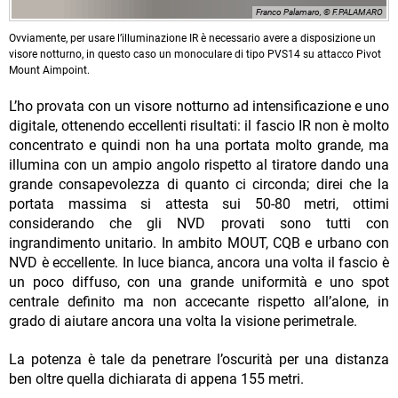
Franco Palamaro, © F.PALAMARO
Ovviamente, per usare l’illuminazione IR è necessario avere a disposizione un
visore notturno, in questo caso un monoculare di tipo PVS14 su attacco Pivot
Mount Aimpoint.
L’ho provata con un visore notturno ad intensificazione e uno
digitale, ottenendo eccellenti risultati: il fascio IR non è molto
concentrato e quindi non ha una portata molto grande, ma
illumina con un ampio angolo rispetto al tiratore dando una
grande consapevolezza di quanto ci circonda; direi che la
portata massima si attesta sui 50-80 metri, ottimi
considerando che gli NVD provati sono tutti con
ingrandimento unitario. In ambito MOUT, CQB e urbano con
NVD è eccellente. In luce bianca, ancora una volta il fascio è
un poco diffuso, con una grande uniformità e uno spot
centrale definito ma non accecante rispetto all’alone, in
grado di aiutare ancora una volta la visione perimetrale.
La potenza è tale da penetrare l’oscurità per una distanza
ben oltre quella dichiarata di appena 155 metri.