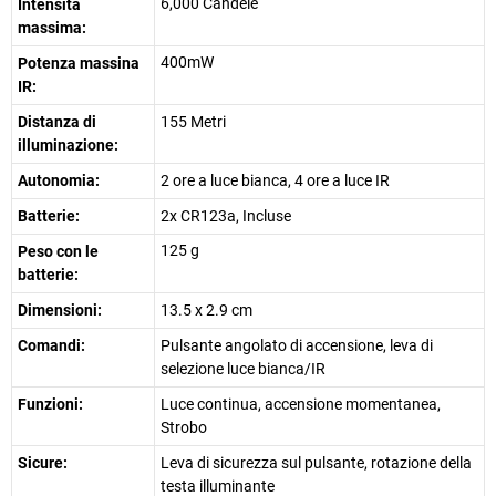
6,000 Candele
Intensità
massima:
400mW
Potenza massina
IR:
Distanza di
155 Metri
illuminazione:
Autonomia:
2 ore a luce bianca, 4 ore a luce IR
Batterie:
2x CR123a, Incluse
125 g
Peso con le
batterie:
Dimensioni:
13.5 x 2.9 cm
Comandi:
Pulsante angolato di accensione, leva di
selezione luce bianca/IR
Funzioni:
Luce continua, accensione momentanea,
Strobo
Sicure:
Leva di sicurezza sul pulsante, rotazione della
testa illuminante