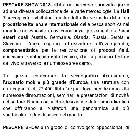
PESCARE SHOW 2018
offrirà un
percorso rinnovato
grazie
ad una diversa collocazione delle varie merceologie. La
Hall
7
accoglierà i visitatori, guidandoli alla scoperta della
top
produzione italiana
e
internazionale
della pesca sportiva nel
mondo, con espositori, così come buyer, provenienti da
Paesi
esteri
quali Austria, Germania, Olanda, Russia, Serbia e
Slovenia. L’area esporrà
attrezzature
all’avanguardia,
componentistica
per la realizzazione di
prodotti finiti
,
accessori
e
abbigliamento
tecnico, che si possono testare
dal vivo attraverso le numerose aree demo.
Tra queste confermato lo scenografico
Acquademo
,
l’
acquario mobile più grande
d’Europa
, una struttura con
una capacità di 22.400 litri d’acqua dove prenderanno vita
numerose dimostrazioni, seminari e presentazioni di novità
del settore. Numerose, inoltre, le aziende di
turismo alieutico
che offriranno ai visitatori una panoramica sui più
spettacolari lodge di pesca del mondo.
PESCARE SHOW
è in grado di coinvolgere appassionati di