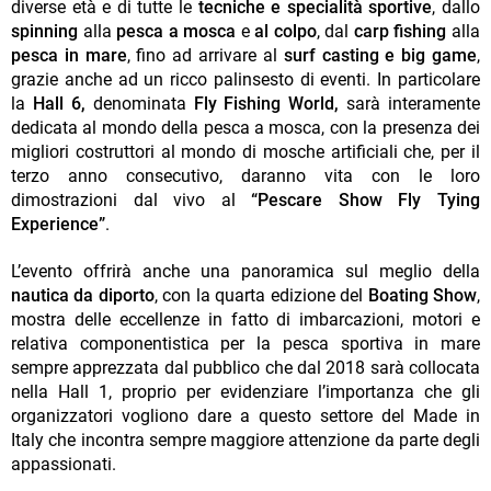
diverse età e di tutte le
tecniche e specialità sportive
, dallo
spinning
alla
pesca a mosca
e
al colpo
, dal
carp fishing
alla
pesca in mare
, fino ad arrivare al
surf casting e big game
,
grazie anche ad un ricco palinsesto di eventi. In particolare
la
Hall 6,
denominata
Fly Fishing World,
sarà interamente
dedicata al mondo della pesca a mosca, con la presenza dei
migliori costruttori al mondo di mosche artificiali che, per il
terzo anno consecutivo, daranno vita con le loro
dimostrazioni dal vivo al
“Pescare Show Fly Tying
Experience”
.
L’evento offrirà anche una panoramica sul meglio della
nautica da diporto
, con la quarta edizione del
Boating Show
,
mostra delle eccellenze in fatto di imbarcazioni, motori e
relativa componentistica per la pesca sportiva in mare
sempre apprezzata dal pubblico che dal 2018 sarà collocata
nella Hall 1, proprio per evidenziare l’importanza che gli
organizzatori vogliono dare a questo settore del Made in
Italy che incontra sempre maggiore attenzione da parte degli
appassionati.