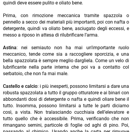
quindi deve essere pulito e oliato bene.
Prima, con rimozione meccanica tramite spazzola o
pennello a secco dei materiali più importanti, poi con nafta o
detergente, quindi va oliato bene, asciugato degli eccessi, e
messo a riposo in attesa di rilubrificare l’arma.
Astina
: nei semiauto non ha mai un’importante ruolo
meccanico, tende come sia a raccogliere sporcizia, e una
bella spazzolata è sempre meglio dargliela. Come un velo di
lubrificante nella parte interna che poi va a contatto col
serbatoio, che non fa mai male.
Castello e calcio
: i più inesperti, possono limitarsi a dare una
robusta spazzolata a tutto il gruppo otturatore e ai binari con
abbondanti dosi di detergente o nafta e quindi oliare bene il
tutto. Insomma, possono limitarsi a tutte le parti diciamo
così, a vista. Non tralasciando cucchiaia dell’elevatore e
tutto quello che è accessibile. Prima, verificando che non
rimangano semini, particole di foglie od aghi di pino. Poi,
passando al chimico. Usando anche la carta per rimuove