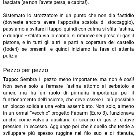
lasciata (se non l’avete persa, e capita!).
Sistemato lo strozzatore in un punto che non dia fastidio
(dovreste ancora avere l’apposita scatola di stoccaggio),
passiamo a svitare il tappo, quindi con calma si sfila l’astina,
e dunque –sfilata via la canna- si rimuove nei presa di gas il
pistone, e in tutti gli altri le parti a copertura del castello
(foderi) se presenti, e quindi iniziamo la fase di attenta
pulizia.
Pezzo per pezzo
Tappo:
Sembra il pezzo meno importante, ma non è così!
Non serve solo a fermare l’astina attorno al serbatoio e
amen, ma ha un ruolo di primaria importanza per il
funzionamento dell’insieme, che deve essere il più possibile
un blocco solidale una volta assemblato. Non solo, almeno
in un ormai “vecchio” progetto Fabarm (Euro 3), funzionava
anche come valvola ausiliaria di scarico di gas e relative
pressioni in eccesso. Aggiungo poi che è quello che tende a
sviluppare più spesso ruggine nel filo suo e di ritenuta,