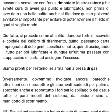
passare a scovolare con forza,
rimontate lo strozzatore
(che
avrete cura di avere già pulito e lubrificato), non prima di
aver dato una bella pulita anche al filo dove questo poi verrà
avvitato! E’ importante per evitare di poter rovinare il filetto in
qual si voglia modo.
Ciò fatto, si procede come al solito: dandoci forte di scovolo
elicoidale del calibro di riferimento, quindi passando carta
impregnata di detergenti specifici o nafta, quindi asciugando
il tutto per poi lubrificare e dunque un’ultima passata con
stoppaccino di carta ad asciugare l’eccesso.
Siamo pronti per l’esterno, se arma
non a presa di gas
.
Diversamente, dovremmo rivolgere ancora parecchie
attenzioni con i prodotti e gli strumenti suddetti per pulire a
specchio anche e soprattutto i fori per lo spillaggio dei gas, e
tutte le parti mobili del sistema, dal pistone sino al
manicotto di scorrimento.
NB. Per chi usi semiauto a lungo rinculo di canna, mai e dico