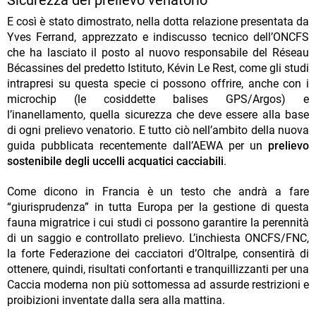
Sicurezza del prelievo venatorio
E così è stato dimostrato, nella dotta relazione presentata da
Yves Ferrand, apprezzato e indiscusso tecnico dell’ONCFS
che ha lasciato il posto al nuovo responsabile del Réseau
Bécassines del predetto Istituto, Kévin Le Rest, come gli studi
intrapresi su questa specie ci possono offrire, anche con i
microchip (le cosiddette balises GPS/Argos) e
l’inanellamento, quella sicurezza che deve essere alla base
di ogni prelievo venatorio. E tutto ciò nell’ambito della nuova
guida pubblicata recentemente dall’AEWA per un
prelievo
sostenibile degli uccelli acquatici cacciabili
.
Come dicono in Francia è un testo che andrà a fare
“giurisprudenza” in tutta Europa per la gestione di questa
fauna migratrice i cui studi ci possono garantire la perennità
di un saggio e controllato prelievo. L’inchiesta ONCFS/FNC,
la forte Federazione dei cacciatori d’Oltralpe, consentirà di
ottenere, quindi, risultati confortanti e tranquillizzanti per una
Caccia moderna non più sottomessa ad assurde restrizioni e
proibizioni inventate dalla sera alla mattina.