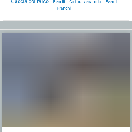
Caccia col falco
Benelli
Cultura venatoria
Eventi
Franchi