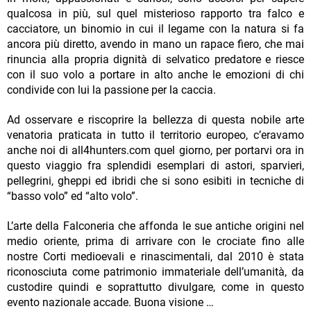
qualcosa in più, sul quel misterioso rapporto tra falco e
cacciatore, un binomio in cui il legame con la natura si fa
ancora più diretto, avendo in mano un rapace fiero, che mai
rinuncia alla propria dignità di selvatico predatore e riesce
con il suo volo a portare in alto anche le emozioni di chi
condivide con lui la passione per la caccia.
Ad osservare e riscoprire la bellezza di questa nobile arte
venatoria praticata in tutto il territorio europeo, c’eravamo
anche noi di all4hunters.com quel giorno, per portarvi ora in
questo viaggio fra splendidi esemplari di astori, sparvieri,
pellegrini, gheppi ed ibridi che si sono esibiti in tecniche di
“basso volo” ed “alto volo”.
L’arte della Falconeria che affonda le sue antiche origini nel
medio oriente, prima di arrivare con le crociate fino alle
nostre Corti medioevali e rinascimentali, dal 2010 è stata
riconosciuta come patrimonio immateriale dell’umanità, da
custodire quindi e soprattutto divulgare, come in questo
evento nazionale accade. Buona visione …