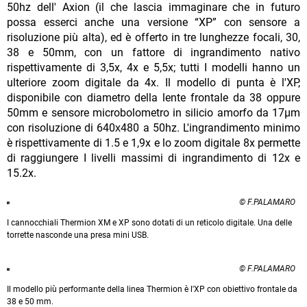
50hz dell' Axion (il che lascia immaginare che in futuro
possa esserci anche una versione “XP” con sensore a
risoluzione più alta), ed è offerto in tre lunghezze focali, 30,
38 e 50mm, con un fattore di ingrandimento nativo
rispettivamente di 3,5x, 4x e 5,5x; tutti I modelli hanno un
ulteriore zoom digitale da 4x. Il modello di punta è l'XP,
disponibile con diametro della lente frontale da 38 oppure
50mm e sensore microbolometro in silicio amorfo da 17µm
con risoluzione di 640х480 a 50hz. L'ingrandimento minimo
è rispettivamente di 1.5 e 1,9x e lo zoom digitale 8x permette
di raggiungere I livelli massimi di ingrandimento di 12x e
15.2x.
© F.PALAMARO
I cannocchiali Thermion XM e XP sono dotati di un reticolo digitale. Una delle
torrette nasconde una presa mini USB.
© F.PALAMARO
Il modello più performante della linea Thermion è l'XP con obiettivo frontale da
38 e 50 mm.