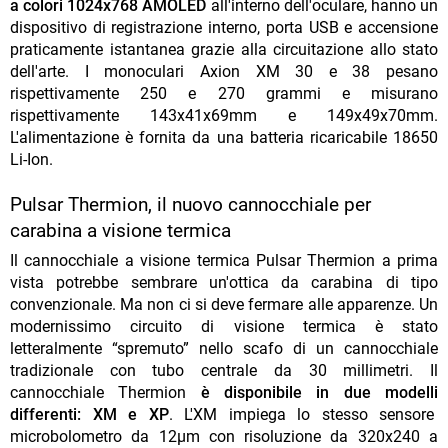
a colori 1024x768 AMOLED
all'interno dell'oculare, hanno un
dispositivo di registrazione interno, porta USB e accensione
praticamente istantanea grazie alla circuitazione allo stato
dell'arte. I monoculari Axion XM 30 e 38 pesano
rispettivamente 250 e 270 grammi e misurano
rispettivamente 143x41x69mm e 149x49x70mm.
L'alimentazione è fornita da una batteria ricaricabile 18650
Li-Ion.
Pulsar Thermion, il nuovo cannocchiale per
carabina a visione termica
Il cannocchiale a visione termica Pulsar Thermion a prima
vista potrebbe sembrare un'ottica da carabina di tipo
convenzionale. Ma non ci si deve fermare alle apparenze. Un
modernissimo circuito di visione termica è stato
letteralmente “spremuto” nello scafo di un cannocchiale
tradizionale con tubo centrale da 30 millimetri. Il
cannocchiale Thermion
è disponibile in due modelli
differenti: XM e XP
. L'XM impiega lo stesso sensore
microbolometro da 12µm con risoluzione da 320x240 a