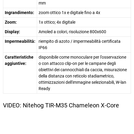
mm
Ingrandimento:
zoom ottico 1x e digitale fino a 4x
Zoom:
1x ottico; 4x digitale
Display:
Amoled a colori, risoluzione 800x600
Impermeabilità:
riempito di azoto / impermeabilità certificata
IP66
Caratteristiche
disponibile come monoculare per l'osservazione
aggiuntive:
o con attacco clip-on per le campane degli
obiettivi dei cannocchiali da caccia, misurazione
della distanza con reticolo stadiametrico,
ottimizzazioni dell'immagine selezionabili, W-lan
Ready
VIDEO: Nitehog TIR-M35 Chameleon X-Core