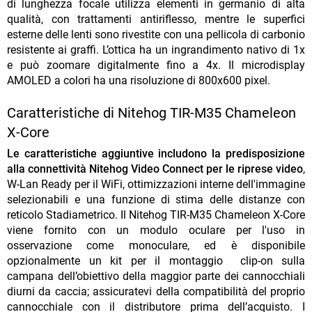
di lunghezza focale utilizza elementi in germanio di alta
qualità, con trattamenti antiriflesso, mentre le superfici
esterne delle lenti sono rivestite con una pellicola di carbonio
resistente ai graffi. L’ottica ha un ingrandimento nativo di 1x
e può zoomare digitalmente fino a 4x. Il microdisplay
AMOLED a colori ha una risoluzione di 800x600 pixel.
Caratteristiche di Nitehog TIR-M35 Chameleon
X-Core
Le caratteristiche aggiuntive
includono la predisposizione
alla connettività Nitehog Video Connect per le riprese video
,
W-Lan Ready per il WiFi, ottimizzazioni interne dell'immagine
selezionabili e una funzione di stima delle distanze con
reticolo Stadiametrico. Il Nitehog TIR-M35 Chameleon X-Core
viene fornito con un modulo oculare per l'uso in
osservazione come monoculare, ed è disponibile
opzionalmente un kit per il montaggio clip-on sulla
campana dell’obiettivo della maggior parte dei cannocchiali
diurni da caccia; assicuratevi della compatibilità del proprio
cannocchiale con il distributore prima dell’acquisto. I