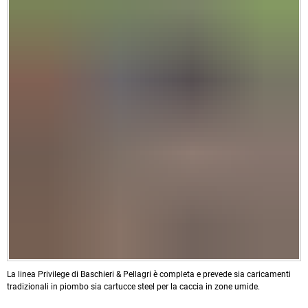
La linea Privilege di Baschieri & Pellagri è completa e prevede sia caricamenti
tradizionali in piombo sia cartucce steel per la caccia in zone umide.