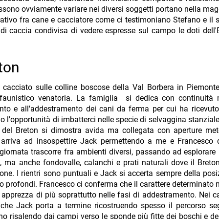
ssono ovviamente variare nei diversi soggetti portano nella ma
rativo fra cane e cacciatore come ci testimoniano Stefano e il 
i caccia condivisa di vedere espresse sul campo le doti dell
ton
cacciato sulle colline boscose della Val Borbera in Piemont
e faunistico venatoria. La famiglia si dedica con continuità
nto e all'addestramento dei cani da ferma per cui ha ricevuto 
l'opportunità di imbatterci nelle specie di selvaggina stanziale
ca del Breton si dimostra avida ma collegata con aperture me
arriva ad insospettire Jack permettendo a me e Francesco d
a giornata trascorre fra ambienti diversi, passando ad esplorare
o, ma anche fondovalle, calanchi e prati naturali dove il Bret
ne. I rientri sono puntuali e Jack si accerta sempre della posi
to profondi. Francesco ci conferma che il carattere determinato
e apprezza di più soprattutto nelle fasi di addestramento. Nei c
 che Jack porta a termine ricostruendo spesso il percorso se
ano risalendo dai campi verso le sponde più fitte dei boschi e dei