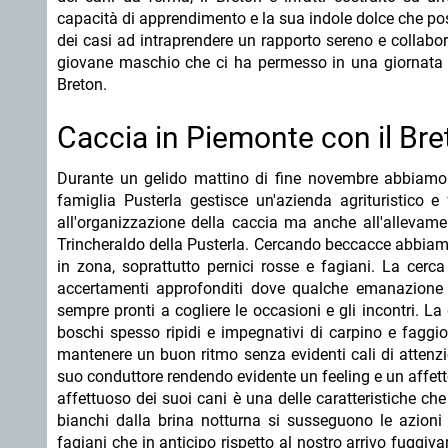
capacità di apprendimento e la sua indole dolce che po
dei casi ad intraprendere un rapporto sereno e collabo
giovane maschio che ci ha permesso in una giornata d
Breton.
Caccia in Piemonte con il Bre
Durante un gelido mattino di fine novembre abbiamo 
famiglia Pusterla gestisce un'azienda agrituristico 
all'organizzazione della caccia ma anche all'allevame
Trincheraldo della Pusterla. Cercando beccacce abbiamo 
in zona, soprattutto pernici rosse e fagiani. La cer
accertamenti approfonditi dove qualche emanazione 
sempre pronti a cogliere le occasioni e gli incontri. L
boschi spesso ripidi e impegnativi di carpino e faggi
mantenere un buon ritmo senza evidenti cali di attenzio
suo conduttore rendendo evidente un feeling e un affet
affettuoso dei suoi cani è una delle caratteristiche ch
bianchi dalla brina notturna si susseguono le azioni
fagiani che in anticipo rispetto al nostro arrivo fuggiv