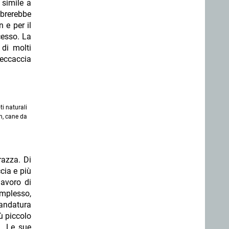
 simile a
mbrerebbe
 e per il
cesso. La
 di molti
beccaccia
ti naturali
n, cane da
razza. Di
cia e più
lavoro di
omplesso,
'andatura
ù piccolo
e. Le sue