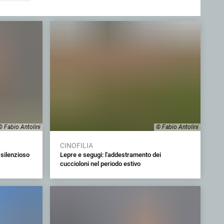
© Fabio Antolini
© Fabio Antolini
CINOFILIA
 silenzioso
Lepre e segugi: l'addestramento dei
cuccioloni nel periodo estivo