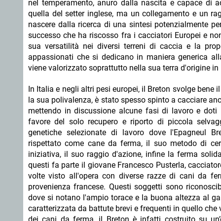
nel temperamento, anuro dalla nascita e capace di adat
quella del setter inglese, ma un collegamento e un rag
nascere dalla ricerca di una sintesi potenzialmente perf
successo che ha riscosso fra i cacciatori Europei e no
sua versatilità nei diversi terreni di caccia e la pr
appassionati che si dedicano in maniera generica all
viene valorizzato soprattutto nella sua terra d'origine in
In Italia e negli altri pesi europei, il Breton svolge bene 
la sua polivalenza, è stato spesso spinto a cacciare an
mettendo in discussione alcune fasi di lavoro e doti 
favore del solo recupero e riporto di piccola selvag
genetiche selezionate di lavoro dove l'Epagneul Br
rispettato come cane da ferma, il suo metodo di cerc
iniziativa, il suo raggio d'azione, infine la ferma soli
questi fa parte il giovane Francesco Pusterla, cacciator
volte visto all'opera con diverse razze di cani da fer
provenienza francese. Questi soggetti sono riconoscib
dove si notano l'ampio torace e la buona altezza al garr
caratterizzata da battute brevi e frequenti in quello che
dei cani da ferma, il Breton è infatti costruito su un