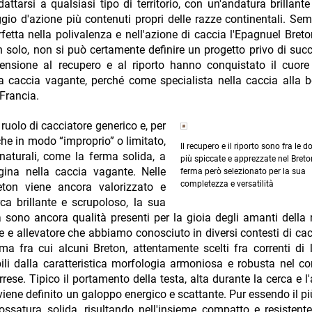
tarsi a qualsiasi tipo di territorio, con un'andatura brillante
gio d'azione più contenuti propri delle razze continentali. Se
etta nella polivalenza e nell'azione di caccia l'Epagnuel Breton
n solo, non si può certamente definire un progetto privo di suc
opensione al recupero e al riporto hanno conquistato il cuore
a caccia vagante, perché come specialista nella caccia alla 
 Francia.
il ruolo di cacciatore generico e, per
che in modo “improprio” o limitato,
Il recupero e il riporto sono fra le do
naturali, come la ferma solida, a
più spiccate e apprezzate nel Breto
gina nella caccia vagante. Nelle
ferma però selezionato per la sua
completezza e versatilità
eton viene ancora valorizzato e
a brillante e scrupoloso, la sua
da sono ancora qualità presenti per la gioia degli amanti della 
e e allevatore che abbiamo conosciuto in diversi contesti di cac
ma fra cui alcuni Breton, attentamente scelti fra correnti di 
ili dalla caratteristica morfologia armoniosa e robusta nel c
ese. Tipico il portamento della testa, alta durante la cerca e l
 viene definito un galoppo energico e scattante. Pur essendo il pi
’ossatura solida, risultando nell'insieme compatto e resistent