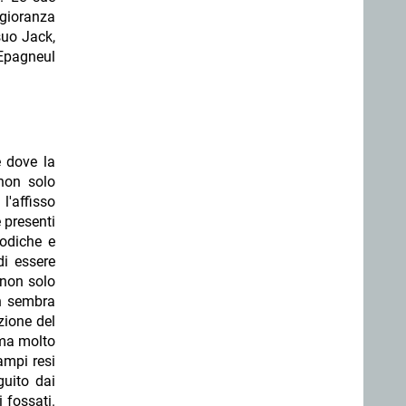
ggioranza
suo Jack,
'Epagneul
e dove la
 non solo
l'affisso
 presenti
todiche e
i essere
 non solo
on sembra
zione del
 ma molto
ampi resi
guito dai
 fossati.