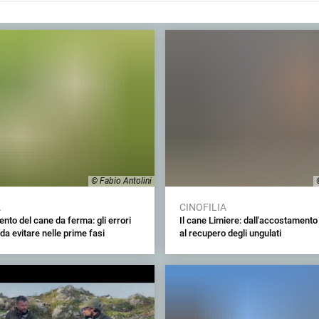
© Fabio Antolini
A
CINOFILIA
to del cane da ferma: gli errori
Il cane Limiere: dall'accostamento
da evitare nelle prime fasi
al recupero degli ungulati