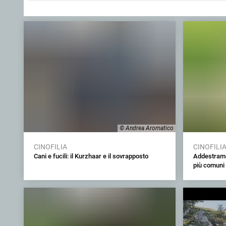
© Andrea Aromatico
CINOFILIA
CINOFILI
Cani e fucili: il Kurzhaar e il sovrapposto
Addestramen
più comuni 