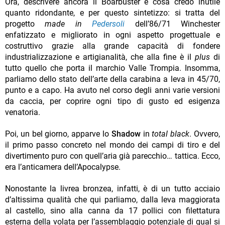
Ora, descrivere ancora il Boarbuster è cosa credo inutile
quanto ridondante, e per questo sintetizzo: si tratta del
progetto
made in
Pedersoli
dell’86/71 Winchester
enfatizzato e migliorato in ogni aspetto progettuale e
costruttivo grazie alla grande capacità di fondere
industrializzazione e artigianalità, che alla fine è il
plus
di
tutto quello che porta il marchio Valle Trompia. Insomma,
parliamo dello stato dell’arte della carabina a leva in 45/70,
punto e a capo. Ha avuto nel corso degli anni varie versioni
da caccia, per coprire ogni tipo di gusto ed esigenza
venatoria.
Poi, un bel giorno, apparve lo
Shadow
in
total black
. Ovvero,
il primo passo concreto nel mondo dei campi di tiro e del
divertimento puro con quell’aria già parecchio… tattica. Ecco,
era l’anticamera dell’Apocalypse.
Nonostante la livrea bronzea, infatti, è di un tutto acciaio
d’altissima qualità che qui parliamo, dalla leva maggiorata
al castello, sino alla canna da 17 pollici con filettatura
esterna della volata per l’assemblaggio potenziale di qual si