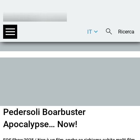
IT
DE
EN
Pedersoli Boarbuster
Apocalypse… Now!