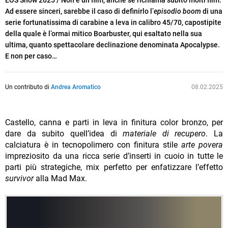
EOS Show 2025 / Non è un film, anche se richiama subito molti film.
Ad essere sinceri, sarebbe il caso di definirlo l’
episodio boom
di una
serie fortunatissima di carabine a leva in calibro 45/70, capostipite
della quale è l’ormai mitico Boarbuster, qui esaltato nella sua
ultima, quanto spettacolare declinazione denominata Apocalypse.
E non per caso…
Un contributo di
Andrea Aromatico
08.02.2025
Castello, canna e parti in leva in finitura color bronzo, per
dare da subito quell’idea di
materiale di recupero
. La
calciatura è in tecnopolimero con finitura stile
arte povera
impreziosito da una ricca serie d’inserti in cuoio in tutte le
parti più strategiche, mix perfetto per enfatizzare l’effetto
survivor
alla Mad Max.