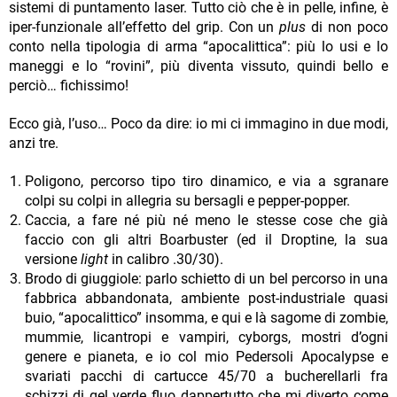
sistemi di puntamento laser. Tutto ciò che è in pelle, infine, è
iper-funzionale all’effetto del grip. Con un
plus
di non poco
conto nella tipologia di arma “apocalittica”: più lo usi e lo
maneggi e lo “rovini”, più diventa vissuto, quindi bello e
perciò… fichissimo!
Ecco già, l’uso… Poco da dire: io mi ci immagino in due modi,
anzi tre.
Poligono, percorso tipo tiro dinamico, e via a sgranare
colpi su colpi in allegria su bersagli e pepper-popper.
Caccia, a fare né più né meno le stesse cose che già
faccio con gli altri Boarbuster (ed il Droptine, la sua
versione
light
in calibro .30/30).
Brodo di giuggiole: parlo schietto di un bel percorso in una
fabbrica abbandonata, ambiente post-industriale quasi
buio, “apocalittico” insomma, e qui e là sagome di zombie,
mummie, licantropi e vampiri, cyborgs, mostri d’ogni
genere e pianeta, e io col mio Pedersoli Apocalypse e
svariati pacchi di cartucce 45/70 a bucherellarli fra
schizzi di gel verde fluo dappertutto che mi diverto come