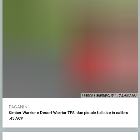
Franco Palamaro, © F.PALAMARO
PAGANINI
Kimber Warrior e Desert Warrior TFS, due pistole full size in calibro
.45 ACP