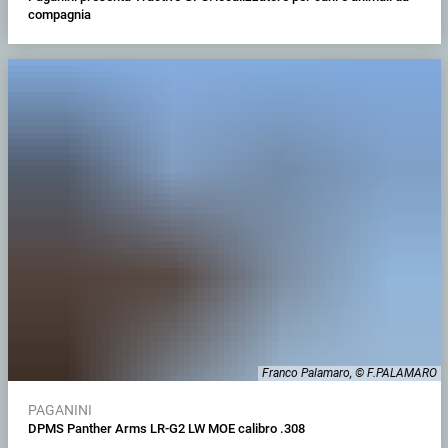
compagnia
Franco Palamaro, © F.PALAMARO
PAGANINI
DPMS Panther Arms LR-G2 LW MOE calibro .308