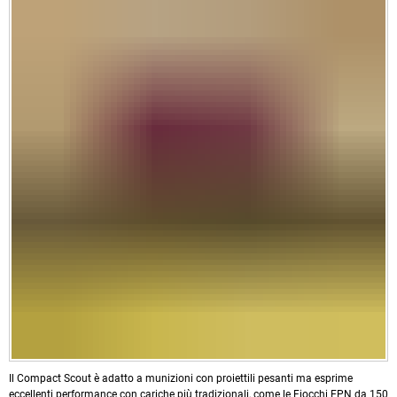
Il Compact Scout è adatto a munizioni con proiettili pesanti ma esprime
eccellenti performance con cariche più tradizionali, come le Fiocchi EPN da 150