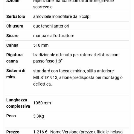
Azione
Ripetizione manuale con otturatore girevole
scorrevole
Serbatoio
amovibile monofilare da 5 colpi
Chiusura
due tenoni anteriori
Sicure
manuale all’otturatore
Canna
510 mm
Rigatura
tradizionale ottenuta per rotomartellatura con
canna
passo fisso 1:8”
Sistemi di
standard con tacca e mirino, slitta anteriore
mira
MILSTD1913, azione predisposta per montaggio
dell'ottica.
Lunghezza
1050 mm
complessiva
Peso
3,3Kg
Prezzo
1.216 € - Nome Versione (prezzo ufficiale incluso