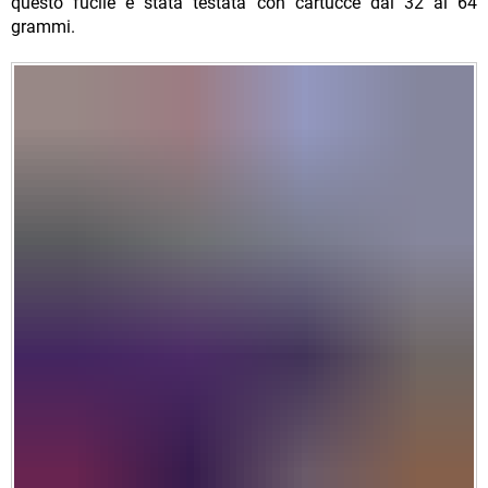
questo fucile è stata testata con cartucce dai 32 ai 64
grammi.