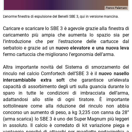
Franco Palamaro
L'enorme finestra di espulsione del Benelli SBE 3, qui in versione mancina.
Caricare e scaricare lo SBE 3 è agevole grazie alla finestra di
caricamento più ampia che aumenta lo spazio sia per
l’introduzione che per l’estrazione delle cartucce dal
serbatoio e grazie ad un
nuovo elevatore e una nuova leva
fermo cartuccia che migliorano l’ergonomia dell’arma.
Altra importante novità del Sistema di smorzamento del
rinculo nel calcio Comfortech dell’SBE 3 è il
nuovo nasello
intercambiabile extra soft
che garantisce un’elevata
capacità di assorbimento degli urti sulla guancia durante lo
sparo in tutte le condizioni di imbracciata dell’arma,
adattandosi allo stile di ogni tiratore. È importante
sottolineare come alla riduzione del rinculo non abbia
concorso un aumento di peso, a kg 3,235 con canna da 28”
(arma scarica) lo SBE 3 è uno dei Super Magnum più leggeri
in assoluto. Il calcio è corredato di kit variazione piega e
vantaggio nonché di attacchi per magliette portacinghia a