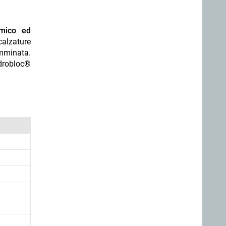
.
rmico ed
calzature
amminata.
ydrobloc®