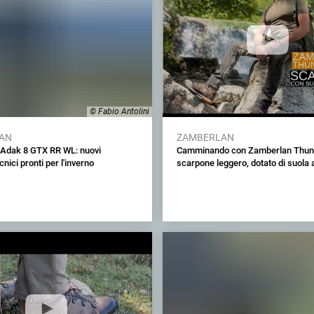
© Fabio Antolini
AN
ZAMBERLAN
Adak 8 GTX RR WL: nuovi
Camminando con Zamberlan Thund
nici pronti per l'inverno
scarpone leggero, dotato di suola 