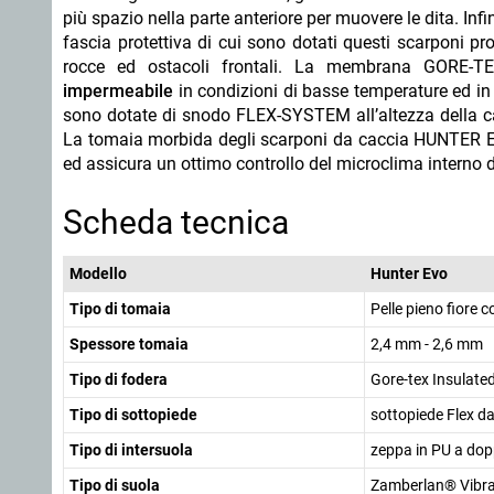
più spazio nella parte anteriore per muovere le dita. Inf
fascia protettiva di cui sono dotati questi scarponi pr
rocce ed ostacoli frontali. La membrana GORE-T
impermeabile
in condizioni di basse temperature ed in
sono dotate di snodo FLEX-SYSTEM all’altezza della ca
La tomaia morbida degli scarponi da caccia HUNTER Evo
ed assicura un ottimo controllo del microclima interno d
Scheda tecnica
Modello
Hunter Evo
Tipo di tomaia
Pelle pieno fiore
Spessore tomaia
2,4 mm - 2,6 mm
Tipo di fodera
Gore-tex Insulate
Tipo di sottopiede
sottopiede Flex d
Tipo di intersuola
zeppa in PU a dop
Tipo di suola
Zamberlan® Vibr