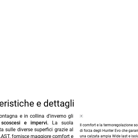
ristiche e dettagli
ntagna e in collina d'inverno gli
 scoscesi e impervi.
La suola
Il comfort e la termoregolazione so
sulle diverse superfici grazie al
di forza degli Hunter Evo che gara
 LAST, fornisce maggiore comfort e
una calzata ampia Wide last e iso