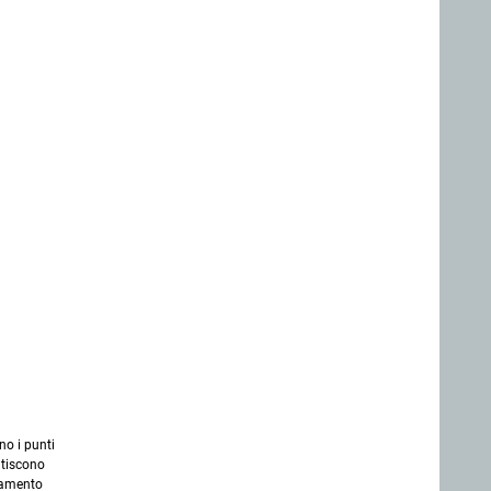
no i punti
ntiscono
lamento