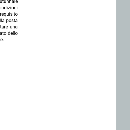
autunnale
ondizioni
requisito
lla posta
ntare una
ato dello
e.