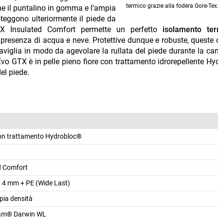
termico grazie alla fodera Gore-Tex
ine il puntalino in gomma e l’ampia
oteggono ulteriormente il piede da
EX Insulated Comfort permette un perfetto
isolamento te
 presenza di acqua e neve. Protettive dunque e robuste, queste 
viglia in modo da agevolare la rullata del piede durante la c
 GTX è in pelle pieno fiore con trattamento idrorepellente H
el piede.
 con trattamento Hydrobloc®
d Comfort
a 4 mm + PE (Wide Last)
pia densità
am® Darwin WL