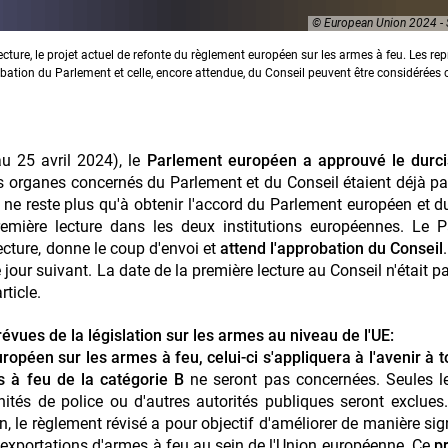
© European Union 2024 - 
cture, le projet actuel de refonte du règlement européen sur les armes à feu. Les re
obation du Parlement et celle, encore attendue, du Conseil peuvent être considérée
u 25 avril 2024), le
Parlement européen
a approuvé le durc
s organes concernés du Parlement et du Conseil étaient déjà p
il ne reste plus qu'à obtenir l'accord du Parlement européen et d
remière lecture dans les deux institutions européennes. Le 
lecture, donne le coup d'envoi et
attend l'approbation du Conseil
 jour suivant. La date de la première lecture au Conseil n'était p
ticle.
vues de la législation sur les armes au niveau de l'UE:
opéen sur les armes à feu, celui-ci s'appliquera à l'avenir à t
 à feu de la catégorie B
ne seront pas concernées. Seules l
 unités de police ou d'autres autorités publiques seront exclu
 le règlement révisé a pour objectif d'améliorer de manière sign
es exportations d'armes à feu au sein de l'Union européenne. Ce
pr