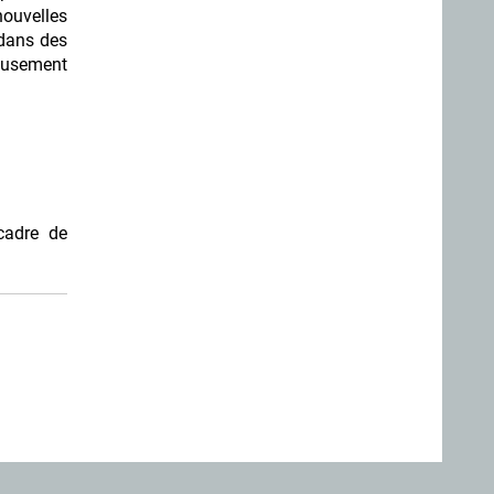
nouvelles
 dans des
reusement
 cadre de