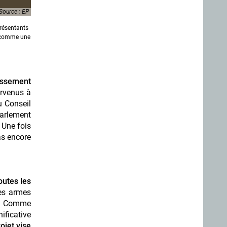
Source : EP
présentants
s comme une
issement
arvenus à
u Conseil
Parlement
. Une fois
as encore
outes les
es armes
es. Comme
ificative
ojet vise