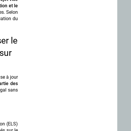
ion et le
mes. Selon
cation du
er le
 sur
se à jour
rtie des
égal sans
ion (ELS)
és sur le