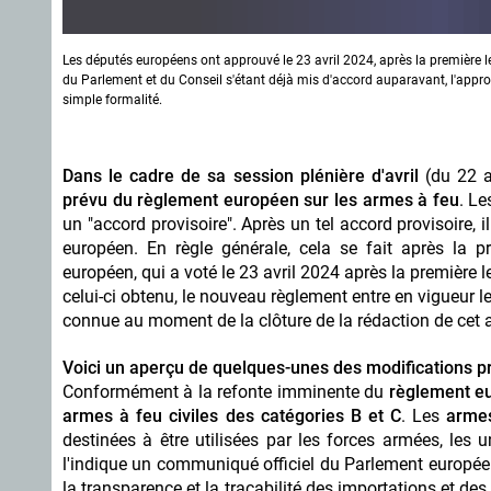
Les députés européens ont approuvé le 23 avril 2024, après la première le
du Parlement et du Conseil s'étant déjà mis d'accord auparavant, l'appr
simple formalité.
Dans le cadre de sa session plénière d'avril
(du 22 a
prévu du règlement européen sur les armes à feu
. Le
un "accord provisoire". Après un tel accord provisoire, 
européen. En règle générale, cela se fait après la p
européen, qui a voté le 23 avril 2024 après la première 
celui-ci obtenu, le nouveau règlement entre en vigueur le
connue au moment de la clôture de la rédaction de cet ar
Voici un aperçu de quelques-unes des modifications pré
Conformément à la refonte imminente du
règlement eur
armes à feu civiles des catégories B et C
. Les
armes
destinées à être utilisées par les forces armées, les
l'indique un communiqué officiel du Parlement européen,
la transparence et la traçabilité des importations et d