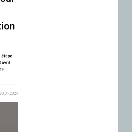
tion
e étape
 avril
es
30.04.2024