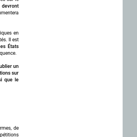
s devront
umentera
riques en
s. Il est
es États
équence.
ublier un
tions sur
si que le
armes, de
pétitions