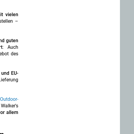
t vielen
stellen –
nd guten
t
: Auch
ebot des
 und EU-
Lieferung
 Outdoor-
Walker's
or allem