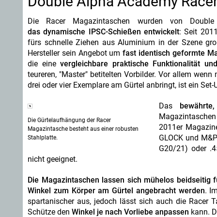
Double Alpha Academy Racer
Die Racer Magazintaschen wurden von Doub
das dynamische IPSC-Schießen entwickelt
: Seit 201
fürs schnelle Ziehen aus Aluminium in der Szene groß
Hersteller sein Angebot um
fast identisch geformte M
die eine
vergleichbare praktische Funktionalität und
teureren, "Master" betitelten Vorbilder. Vor allem we
drei oder vier Exemplare am Gürtel anbringt, ist ein Set
Das
bewährte,
Magazintaschen 
Die Gürtelaufhängung der Racer
2011er Magazinen
Magazintasche besteht aus einer robusten
GLOCK und M&P 
Stahlplatte.
G20/21) oder .
nicht geeignet.
Die Magazintaschen lassen sich mühelos beidseitig 
Winkel zum Körper am Gürtel angebracht werden
. I
spartanischer aus, jedoch lässt sich auch die Racer Ta
Schütze den
Winkel je nach Vorliebe anpassen
kann. D