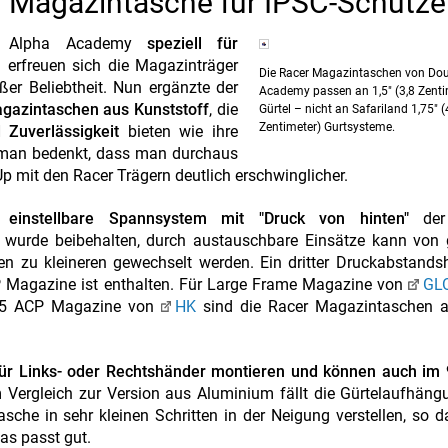
 Magazintasche für IPSC-Schütz
le Alpha Academy
speziell für
1 erfreuen sich die Magazinträger
Die Racer Magazintaschen von Dou
er Beliebtheit. Nun ergänzte der
Academy passen an 1,5" (3,8 Zenti
agazintaschen aus Kunststoff
, die
Gürtel – nicht an Safariland 1,75" (
Zentimeter) Gurtsysteme.
 Zuverlässigkeit
bieten wie ihre
nn man bedenkt, dass man durchaus
-Up mit den Racer Trägern deutlich erschwinglicher.
 einstellbare Spannsystem mit "Druck von hinten"
der
wurde beibehalten, durch austauschbare Einsätze kann von 
 zu kleineren gewechselt werden. Ein dritter Druckabstandsh
Magazine ist enthalten. Für Large Frame Magazine von
GL
45 ACP Magazine von
HK
sind die Racer Magazintaschen al
für Links- oder Rechtshänder montieren und können auch im 
m Vergleich zur Version aus Aluminium fällt die Gürtelaufhän
sche in sehr kleinen Schritten in der Neigung verstellen, so d
as passt gut.