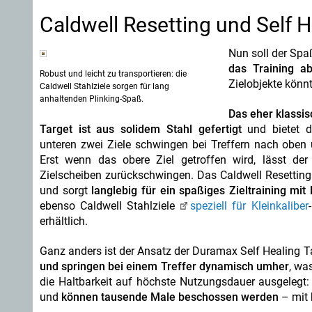
Caldwell Resetting und Self H
Nun soll der Spa
das Training ab
Robust und leicht zu transportieren: die
Zielobjekte könnt
Caldwell Stahlziele sorgen für lang
anhaltenden Plinking-Spaß.
Das eher klassis
Target ist aus solidem Stahl gefertigt
und bietet dr
unteren zwei Ziele schwingen bei Treffern nach oben u
Erst wenn das obere Ziel getroffen wird, lässt de
Zielscheiben zurückschwingen. Das Caldwell Resetting T
und sorgt
langlebig für ein spaßiges Zieltraining mi
ebenso Caldwell Stahlziele
speziell für Kleinkaliber
erhältlich.
Ganz anders ist der Ansatz der Duramax Self Healing Ta
und springen bei einem Treffer dynamisch umher
, wa
die Haltbarkeit auf höchste Nutzungsdauer ausgelegt
und
können tausende Male beschossen werden
– mit 