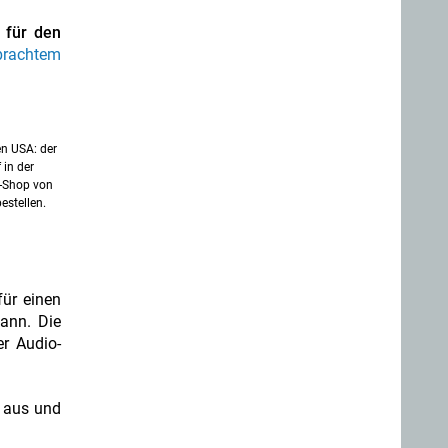
 für den
brachtem
en USA: der
 in der
e-Shop von
estellen.
ür einen
ann. Die
er Audio-
s aus und