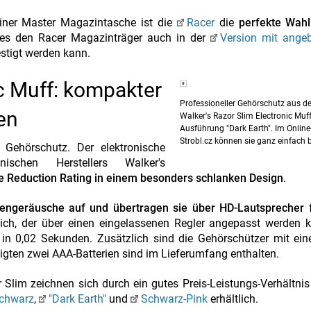
einer Master Magazintasche ist die
Racer
die
perfekte Wahl
 es den Racer Magazinträger auch in der
Version mit ange
estigt werden kann.
ic Muff: kompakter
Professioneller Gehörschutz aus d
en
Walker's Razor Slim Electronic Muff
Ausführung "Dark Earth". Im Onlin
Strobl.cz können sie ganz einfach b
r Gehörschutz. Der elektronische
schen Herstellers Walker's
e Reduction Rating in einem besonders schlanken Design
.
ngeräusche auf und übertragen sie über HD-Lautsprecher
f
ch, der über einen eingelassenen Regler angepasst werden k
in 0,02 Sekunden. Zusätzlich sind die Gehörschützer mit ein
igten zwei AAA-Batterien sind im Lieferumfang enthalten.
 Slim zeichnen sich durch ein gutes Preis-Leistungs-Verhältni
chwarz
,
"Dark Earth"
und
Schwarz-Pink
erhältlich.