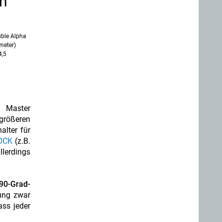
en
ble Alpha
meter)
4,5
 Master
größeren
alter für
OCK
(z.B.
lerdings
90-Grad-
gung zwar
ass jeder