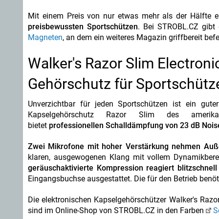
Mit einem Preis von nur etwas mehr als der Hälfte 
preisbewussten Sportschützen
. Bei STROBL.CZ gibt
Magneten
, an dem ein weiteres Magazin griffbereit bef
Walker's Razor Slim Electron
Gehörschutz für Sportschütz
Unverzichtbar für jeden Sportschützen ist ein gute
Kapselgehörschutz Razor Slim des amerikani
bietet
professionellen Schalldämpfung von 23 dB Nois
Zwei Mikrofone mit hoher Verstärkung nehmen Auße
klaren, ausgewogenen Klang mit vollem Dynamikberei
geräuschaktivierte Kompression reagiert blitzschnell
Eingangsbuchse ausgestattet. Die für den Betrieb benöt
Die elektronischen Kapselgehörschützer Walker's Razor
sind im Online-Shop von STROBL.CZ in den Farben
S