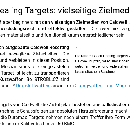
ealing Targets: vielseitige Zielmed
ß aber beginnen:
mit den vielseitigen Zielmedien von Caldwell l
wechslungsreich und effektiv gestalten
. Die zwei hier vorg
en materialseitig und funktionell kaum unterschiedlicher sein.
ch aufgebaute Caldwell Resetting
ei bewegliche Zielscheiben. Die
Die Duramax Self Healing Targets 
nd verbleiben in dieser Position.
Caldwell hüpfen, rollen, und kippen
r Mechanismus die eingerasteten
getroffen werden und widerstehen
tausendfachem Beschuss.
arget ist leicht zu transportieren
t Kurzwaffen
. Bei STROBL.CZ sind
- und
Druckluftwaffen
sowie für
Langwaffen- und Magnu
rgets von Caldwell: die Zielobjekte
bestehen aus ballistischem
s schnelle Schussfolgen zur absoluten Herausforderung macht. 
: die Duramax Targets nehmen nach einem Treffer ihre Form w
kleinstem Kaliber bis hin zu .50 BMG!