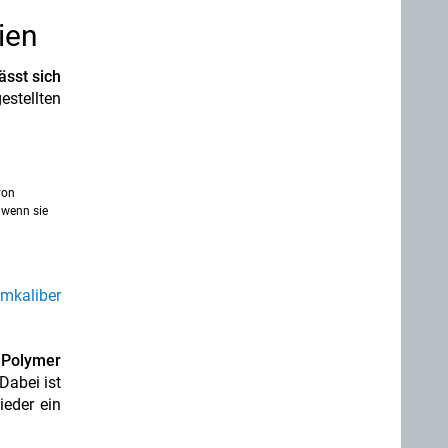
ien
ässt sich
estellten
von
 wenn sie
mkaliber
 Polymer
Dabei ist
ieder ein