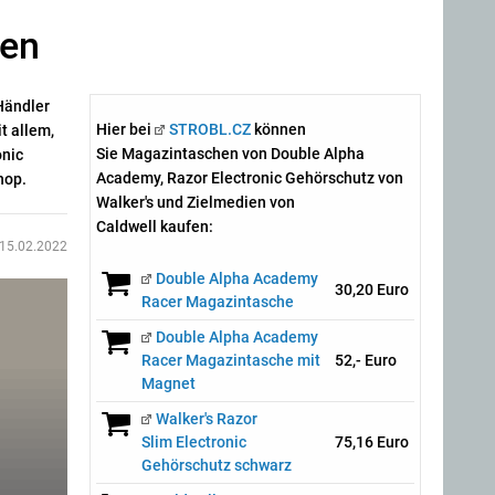
ien
Händler
Hier bei
STROBL.CZ
können
t allem,
Sie Magazintaschen von Double Alpha
onic
Academy, Razor Electronic Gehörschutz von
hop.
Walker's und Zielmedien von
Caldwell kaufen:
15.02.2022
Double Alpha Academy
30,20 Euro
Racer Magazintasche
Double Alpha Academy
Racer Magazintasche mit
52,- Euro
Magnet
Walker's Razor
Slim Electronic
75,16 Euro
Gehörschutz schwarz