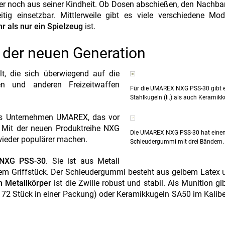
eder noch aus seiner Kindheit. Ob Dosen abschießen, den Nachba
tig einsetzbar. Mittlerweile gibt es viele verschiedene Mod
r als nur ein Spielzeug
ist.
der neuen Generation
t, die sich überwiegend auf die
en und anderen Freizeitwaffen
Für die UMAREX NXG PSS-30 gibt 
Stahlkugeln (li.) als auch Keramikk
 das Unternehmen UMAREX, das vor
 Mit der neuen Produktreihe NXG
Die UMAREX NXG PSS-30 hat eine
wieder populärer machen.
Schleudergummi mit drei Bändern.
NXG PSS-30
. Sie ist aus Metall
dem Griffstück. Der Schleudergummi besteht aus gelbem Latex
n Metallkörper
ist die Zwille robust und stabil. Als Munition gi
72 Stück in einer Packung) oder Keramikkugeln SA50 im Kalibe