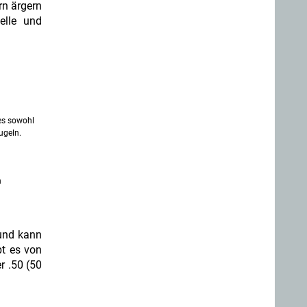
rn ärgern
elle und
es sowohl
ugeln.
n
 und kann
bt es von
r .50 (50