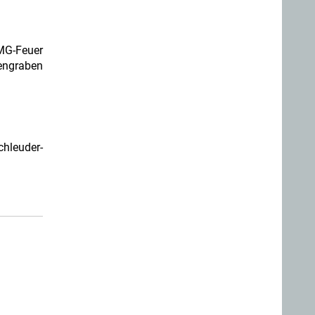
 MG-Feuer
zengraben
chleuder-