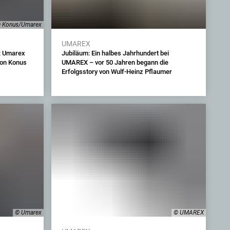
 Konus/Umarex
UMAREX
: Umarex
Jubiläum: Ein halbes Jahrhundert bei
von Konus
UMAREX – vor 50 Jahren begann die
Erfolgsstory von Wulf-Heinz Pflaumer
© Umarex
© UMAREX