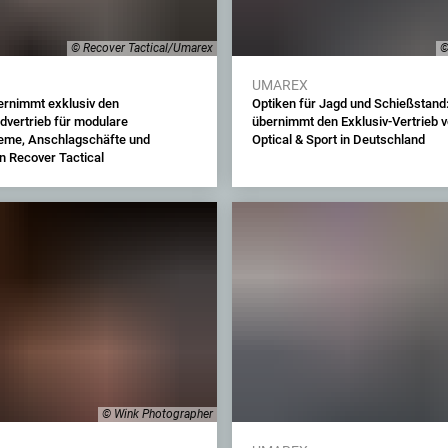
© Recover Tactical/Umarex
©
UMAREX
rnimmt exklusiv den
Optiken für Jagd und Schießstand
dvertrieb für modulare
übernimmt den Exklusiv-Vertrieb 
eme, Anschlagschäfte und
Optical & Sport in Deutschland
n Recover Tactical
© Wink Photographer