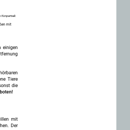
o Konpartsak
ßen mit
n einigen
ntfernung
 hörbaren
ene Tiere
sonst die
rboten!
llen mit
chen. Der