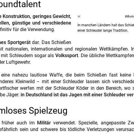
roundtalent
ge Konstruktion, geringes Gewicht,
Bilbok
llen, günstige und verschiedene
In manchen Ländern hat das Schie
initiv für die Verwendung.
einer Schleuder lange Tradition.
hes Sportgerät
dar. Das Schießen
 mit nationalen, internationalen und regionalen Wettkämpfen. I
n mit Schleudern sogar als
Volkssport
. Die übliche Wettkampfe
der Luftgewehr.
st eine nahezu lautlose Waffe, die beim Schießen fast keine
nderes Kleinwild – mit einer Schleuder lassen sich verschied
ortfischer werfen mit der Schleuder Köder in den Bereich, wo 
ebe Jäger:
in Deutschland ist das Jagen mit einer Schleuder ve
rmloses Spielzeug
r früher auch im
Militär
verwendet. Spezielle, angepasste Zwi
efährlich sein und schwere bis tödliche Verletzungen verursa