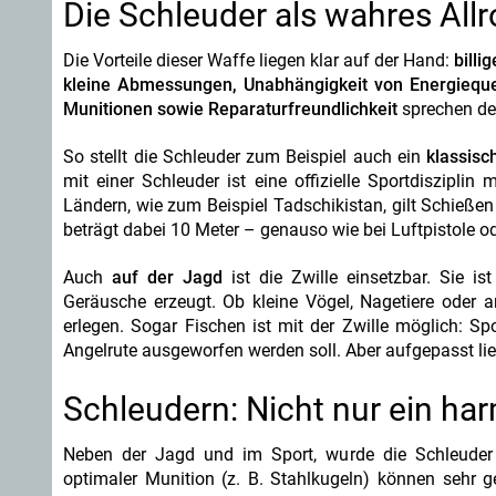
Die Schleuder als wahres All
Die Vorteile dieser Waffe liegen klar auf der Hand:
billi
kleine Abmessungen, Unabhängigkeit von Energieque
Munitionen sowie Reparaturfreundlichkeit
sprechen def
So stellt die Schleuder zum Beispiel auch ein
klassisc
mit einer Schleuder ist eine offizielle Sportdisziplin
Ländern, wie zum Beispiel Tadschikistan, gilt Schieße
beträgt dabei 10 Meter – genauso wie bei Luftpistole o
Auch
auf der Jagd
ist die Zwille einsetzbar. Sie i
Geräusche erzeugt. Ob kleine Vögel, Nagetiere oder a
erlegen. Sogar Fischen ist mit der Zwille möglich: Sp
Angelrute ausgeworfen werden soll. Aber aufgepasst li
Schleudern: Nicht nur ein ha
Neben der Jagd und im Sport, wurde die Schleude
optimaler Munition (z. B. Stahlkugeln) können sehr g