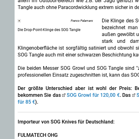
allem im Outdoor-Bereich wie z.B. der Jagd genutzt w
Tangle auch ohne Paracordwicklung extrem sicher in d
Die Klinge des 
Franco Palamaro
bezeichnet man 
Die Drop-Point-Klinge des SOG Tangle
außen gewölbt un
stark und dam
Klingenoberfläche ist sorgfältig satiniert und obwohl s
SOG Tangle auch mit einer schwarzen Beschichtung ka
Die beiden Messer SOG Growl und SOG Tangle sind "z
professionellen Einsatz zugeschnitten ist, kann das SO
Der größte Unterschied aber ist wohl der Preis:
bekommen Sie das
SOG Growl für 120,00 €
. Das
S
für 85 €
).
Importeur von SOG Knives für Deutschland:
FULMATECH OHG