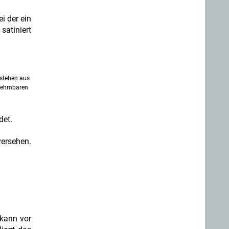
i der ein
satiniert
estehen aus
bnehmbaren
det.
versehen.
 kann vor