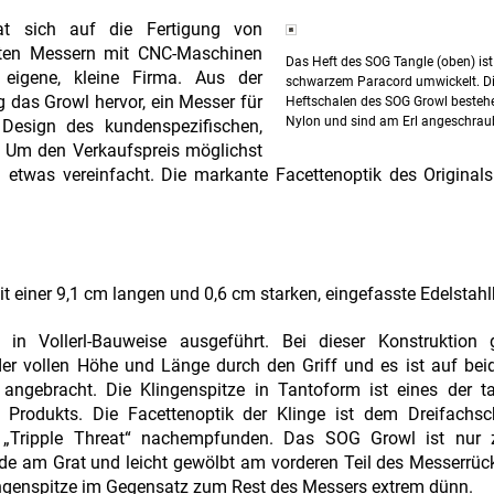
t sich auf die Fertigung von
gten Messern mit CNC-Maschinen
Das Heft des SOG Tangle (oben) ist
eigene, kleine Firma. Aus der
schwarzem Paracord umwickelt. D
das Growl hervor, ein Messer für
Heftschalen des SOG Growl besteh
Nylon und sind am Erl angeschrau
Design des kundenspezifischen,
e. Um den Verkaufspreis möglichst
 etwas vereinfacht. Die markante Facettenoptik des Originals
iner 9,1 cm langen und 0,6 cm starken, eingefasste Edelstahlk
in Vollerl-Bauweise ausgeführt. Bei dieser Konstruktion 
der vollen Höhe und Länge durch den Griff und es ist auf bei
 angebracht. Die Klingenspitze in Tantoform ist eines der t
 Produkts. Die Facettenoptik der Klinge ist dem Dreifachsch
s „Tripple Threat“ nachempfunden. Das SOG Growl ist nur 
ade am Grat und leicht gewölbt am vorderen Teil des Messerrüc
lingenspitze im Gegensatz zum Rest des Messers extrem dünn.