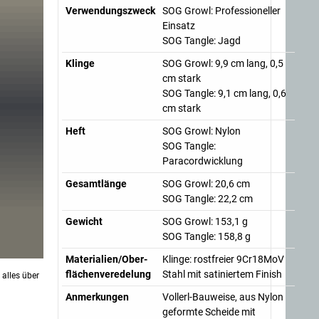
Verwendungszweck
SOG Growl: Professioneller
Einsatz
SOG Tangle: Jagd
Klinge
SOG Growl: 9,9 cm lang, 0,5
cm stark
SOG Tangle: 9,1 cm lang, 0,6
cm stark
Heft
SOG Growl: Nylon
SOG Tangle:
Paracordwicklung
Gesamtlänge
SOG Growl: 20,6 cm
SOG Tangle: 22,2 cm
Gewicht
SOG Growl: 153,1 g
SOG Tangle: 158,8 g
Materialien/Ober-
Klinge: rostfreier 9Cr18MoV
flächenveredelung
Stahl mit satiniertem Finish
 alles über
Anmerkungen
Vollerl-Bauweise, aus Nylon
geformte Scheide mit