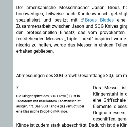
Der amerikanische Messermacher Jason Brous ha
hochwertigen, teilweise nach Kundenwunsch geferti
spezialisiert und besitzt mit
Brous Blades
eine 
Zusammenarbeit zwischen Jason und SOG Knives ging 
den professionellen Einsatz, das vom provokanten 
feststehenden Messers „Triple Threat“ inspiriert wurd
niedrig zu halten, wurde das Messer in einigen Teilen
erhalten geblieben.
Abmessungen des SOG Growl: Gesamtlänge 20,6 cm mit e
Das Messer ist 
Klingenstahl in 
Die Klingenspitze des SOG Growl (u.) ist in
eine Griffschale
Tantoform mit markantem Facettenschliff
Elemente dieses
ausgeführt. Das SOG Tangle (u.) verfügt über
eine klassische Drop-Point-Klinge.
Originalmesser
geschliffen, ger
Klinge ist zudem stark abgeschrägt. Dadurch ist die K