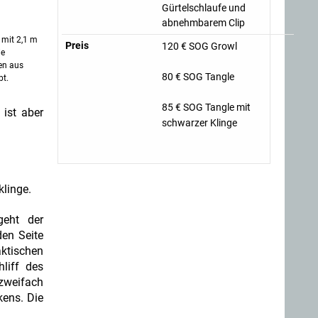
Gürtelschlaufe und
abnehmbarem Clip
 mit 2,1 m
Preis
120 € SOG Growl
ie
en aus
80 € SOG Tangle
bt.
85 € SOG Tangle mit
 ist aber
schwarzer Klinge
linge.
geht der
den Seite
aktischen
liff des
zweifach
kens. Die