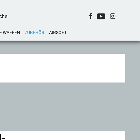
E WAFFEN
ZUBEHÖR
AIRSOFT
l-