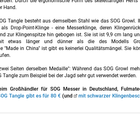
erden. Durch die ergonomische Form des skelettartigen Hefts 
er Hand.
SOG Tangle besteht aus demselben Stahl wie das SOG Growl. I
als Drop-Point-Klinge - eine Messerklinge, deren Klingenrüc
d zur Klingenspitze hin gebogen ist. Sie ist ist 9,9 cm lang u
it etwas länger und dünner als die des Modells Gro
ie "Made in China" ist gibt es keinerlei Qualitätsmängel. Sie k
ufen.
wei Seiten derselben Medaille": Während das SOG Growl mehr
G Tangle zum Beispiel bei der Jagd sehr gut verwendet werden.
 Beim Großhändler für SOG Messer in Deutschland, Fulmat
OG Tangle gibt es für 80 €
(und
mit schwarzer Klingenbesc