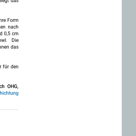
liegt das
hre Form
ken nach
nd 0,5 cm
wl. Die
önnen das
 für den
ech OHG,
hichtung