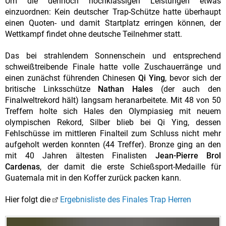
Um die dennoch hochklassigen Leistungen etwas
einzuordnen: Kein deutscher Trap-Schütze hatte überhaupt
einen Quoten- und damit Startplatz erringen können, der
Wettkampf findet ohne deutsche Teilnehmer statt.
Das bei strahlendem Sonnenschein und entsprechend
schweißtreibende Finale hatte volle Zuschauerränge und
einen zunächst führenden Chinesen
Qi Ying
, bevor sich der
britische Linksschütze
Nathan Hales
(der auch den
Finalweltrekord hält) langsam heranarbeitete. Mit 48 von 50
Treffern holte sich Hales den Olympiasieg mit neuem
olympischen Rekord, Silber blieb bei Qi Ying, dessen
Fehlschüsse im mittleren Finalteil zum Schluss nicht mehr
aufgeholt werden konnten (44 Treffer). Bronze ging an den
mit 40 Jahren ältesten Finalisten
Jean-Pierre Brol
Cardenas
, der damit die erste Schießsport-Medaille für
Guatemala mit in den Koffer zurück packen kann.
Hier folgt die
Ergebnisliste des Finales Trap Herren