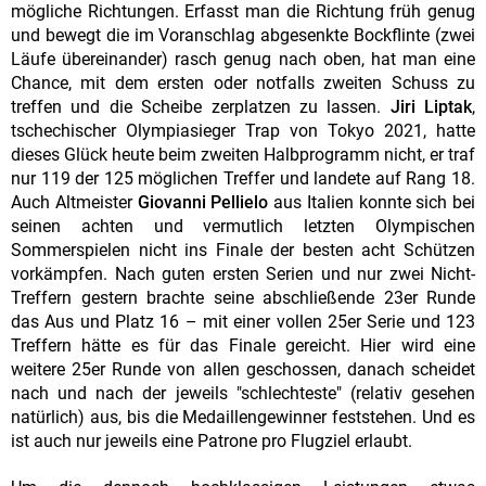
mögliche Richtungen. Erfasst man die Richtung früh genug
und bewegt die im Voranschlag abgesenkte Bockflinte (zwei
Läufe übereinander) rasch genug nach oben, hat man eine
Chance, mit dem ersten oder notfalls zweiten Schuss zu
treffen und die Scheibe zerplatzen zu lassen.
Jiri Liptak
,
tschechischer Olympiasieger Trap von Tokyo 2021, hatte
dieses Glück heute beim zweiten Halbprogramm nicht, er traf
nur 119 der 125 möglichen Treffer und landete auf Rang 18.
Auch Altmeister
Giovanni Pellielo
aus Italien konnte sich bei
seinen achten und vermutlich letzten Olympischen
Sommerspielen nicht ins Finale der besten acht Schützen
vorkämpfen. Nach guten ersten Serien und nur zwei Nicht-
Treffern gestern brachte seine abschließende 23er Runde
das Aus und Platz 16 – mit einer vollen 25er Serie und 123
Treffern hätte es für das Finale gereicht. Hier wird eine
weitere 25er Runde von allen geschossen, danach scheidet
nach und nach der jeweils "schlechteste" (relativ gesehen
natürlich) aus, bis die Medaillengewinner feststehen. Und es
ist auch nur jeweils eine Patrone pro Flugziel erlaubt.