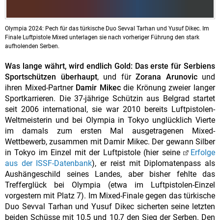
Olympia 2024: Pech für das türkische Duo Sevval Tarhan und Yusuf Dikec. Im
Finale Luftpistole Mixed unterlagen sie nach vorheriger Führung den stark
aufholenden Serben.
Was lange währt, wird endlich Gold: Das erste für Serbiens
Sportschützen überhaupt
, und für
Zorana Arunovic
und
ihren Mixed-Partner
Damir Mikec
die Krönung zweier langer
Sportkarrieren. Die 37-jährige Schützin aus Belgrad startet
seit 2006 international, sie war 2010 bereits Luftpistolen-
Weltmeisterin und bei Olympia in Tokyo unglücklich Vierte
im damals zum ersten Mal ausgetragenen Mixed-
Wettbewerb, zusammen mit Damir Mikec. Der gewann Silber
in Tokyo im Einzel mit der Luftpistole (hier seine
Erfolge
aus der ISSF-Datenbank
), er reist mit Diplomatenpass als
Aushängeschild seines Landes, aber bisher fehlte das
Trefferglück bei Olympia (etwa im Luftpistolen-Einzel
vorgestern mit Platz 7). Im Mixed-Finale gegen das türkische
Duo Sevval Tarhan und Yusuf Dikec sicherten seine letzten
beiden Schüsse mit 10,5 und 10,7 den Sieg der Serben. Den