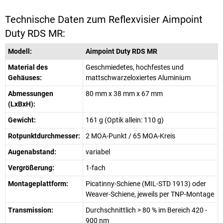
Technische Daten zum Reflexvisier Aimpoint
Duty RDS MR:
Modell:
Aimpoint Duty RDS MR
Material des
Geschmiedetes, hochfestes und
Gehäuses:
mattschwarzeloxiertes Aluminium
Abmessungen
80 mm x 38 mm x 67 mm
(LxBxH):
Gewicht:
161 g (Optik allein: 110 g)
Rotpunktdurchmesser:
2 MOA-Punkt / 65 MOA-Kreis
Augenabstand:
variabel
Vergrößerung:
1-fach
Montageplattform:
Picatinny-Schiene (MIL-STD 1913) oder
Weaver-Schiene, jeweils per TNP-Montage
Transmission:
Durchschnittlich > 80 % im Bereich 420 -
900 nm