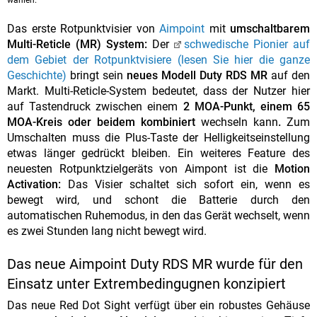
wählen.
Das erste Rotpunktvisier von
Aimpoint
mit
umschaltbarem
Multi-Reticle (MR) System:
Der
schwedische Pionier auf
dem Gebiet der Rotpunktvisiere (lesen Sie hier die ganze
Geschichte)
bringt sein
neues Modell Duty RDS MR
auf den
Markt. Multi-Reticle-System bedeutet,
dass der Nutzer hier
auf Tastendruck zwischen einem
2 MOA-Punkt, einem 65
MOA-Kreis oder beidem kombiniert
wechseln kann
.
Zum
Umschalten muss die Plus-Taste der Helligkeitseinstellung
etwas länger gedrückt bleiben.
Ein weiteres Feature des
neuesten Rotpunktzielgeräts von Aimpont ist die
Motion
Activation:
Das Visier schaltet sich sofort ein, wenn es
bewegt wird, und schont die Batterie durch den
automatischen Ruhemodus, in den das Gerät wechselt, wenn
es zwei Stunden lang nicht bewegt wird.
Das neue Aimpoint Duty RDS MR wurde für den
Einsatz unter Extrembedingugnen konzipiert
Das neue Red Dot Sight verfügt über ein robustes Gehäuse