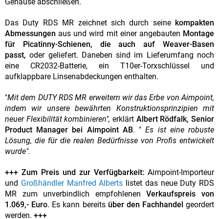
Gehäuse abschließen.
Das Duty RDS MR zeichnet sich durch seine
kompakten
Abmessungen
aus und wird mit einer angebauten
Montage
für Picatinny-Schienen, die auch auf Weaver-Basen
passt,
oder geliefert. Daneben sind im Lieferumfang noch
eine CR2032-Batterie, ein
T10er-Torxschlüssel und
aufklappbare Linsenabdeckungen enthalten.
"
Mit dem DUTY RDS MR erweitern wir das Erbe von Aimpoint,
indem wir unsere bewährten Konstruktionsprinzipien mit
neuer Flexibilität kombinieren",
erklärt
Albert Rödfalk, Senior
Product Manager bei Aimpoint AB
. "
Es ist eine robuste
Lösung, die für die realen Bedürfnisse von Profis entwickelt
wurde".
+++ Zum Preis und zur Verfügbarkeit:
Aimpoint-Importeur
und
Großhändler Manfred Alberts
listet das neue Duty RDS
MR zum unverbindlich empfohlenen
Verkaufspreis von
1.069,- Euro
. Es kann bereits
über den Fachhandel
geordert
werden.
+++