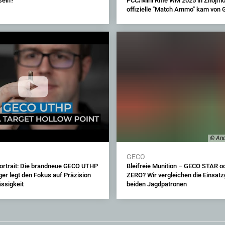
 sein?
PCC/Mini Rifle WM 2025 in Znojmo 
offizielle "Match Ammo" kam von
© And
GECO
ortrait: Die brandneue GECO UTHP
Bleifreie Munition – GECO STAR 
er legt den Fokus auf Präzision
ZERO? Wir vergleichen die Einsatz
ässigkeit
beiden Jagdpatronen