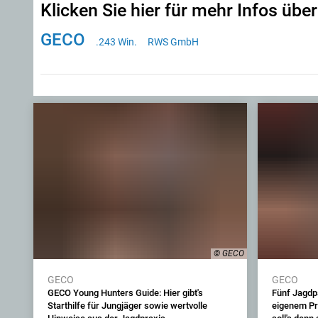
Klicken Sie hier für mehr Infos über
GECO
.243 Win.
RWS GmbH
© GECO
GECO
GECO
GECO Young Hunters Guide: Hier gibt's
Fünf Jagdp
Starthilfe für Jungjäger sowie wertvolle
eigenem Pro