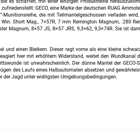
, die es schaffen, mit einer einzigen Produktreihe herauszuko
 zufriedenstellt: GECO, eine Marke der deutschen RUAG Ammot
-Munitionsreihe, die mit Teilmantelgeschossen verladen wird
.270 Win. Short Mag., 7×57R, 7 mm Remington Magnum, .280 Re
ester Magnum, 8×57 JS, 8×57 JRS, 9,3×62, 9,3×74R. Sie ist dami
 und einen Bleikern. Dieser ragt vorne als eine kleine schwar
reagiert hier mit erhöhtem Widerstand, weitet den Wundkanal 
rittswunde ist unwahrscheinlich. Der dünne Mantel der GECO-S
 Zügen des Laufs eines Halbautomaten absetzen und gewährleis
bei der Jagd unter widrigsten Umgebungsbedingungen.