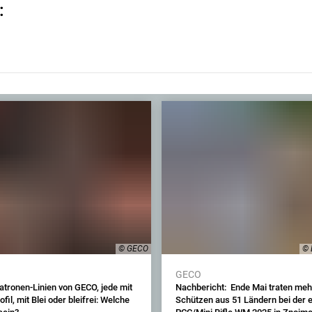
:
© GECO
© 
GECO
atronen-Linien von GECO, jede mit
Nachbericht: Ende Mai traten mehr
fil, mit Blei oder bleifrei: Welche
Schützen aus 51 Ländern bei der 