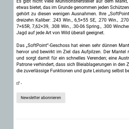
Es gibt nicht viele Munitionshersteller auf dem Markt
etwas bietet, das im Grunde genommen jeden Schützen
gehört zu diesen wenigen Ausnahmen. Ihre „SoftPoint“
dreizehn Kaliber: .243 Win., 6,5×55 SE, .270 Win., 
7×65R, 7,62×39, .308 Win., .30-06 Spring., .300 Winch
Jagd auf jede Art von Wild überall geeignet.
Das „SoftPoint“-Geschoss hat einen sehr dünnen Mantel
hervor und bewirkt im Ziel das Aufpilzen. Der Mantel 
und sorgt damit für ein schnelles Verenden; eine Aust
Patrone verhindert, dass sich Bleiablagerungen in den
die zuverlässige Funktionen und gute Leistung selbst 
Newsletter abonnieren