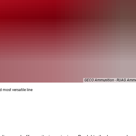
GECO Ammunition - RUAG Amm
d most versatile line