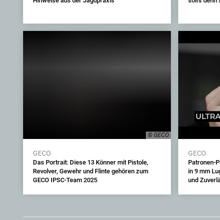
Hinweise aus der Jagdpraxis
soll's denn
© GECO
GECO
GECO
Das Portrait: Diese 13 Könner mit Pistole,
Patronen-P
Revolver, Gewehr und Flinte gehören zum
in 9 mm Lug
GECO IPSC-Team 2025
und Zuverl