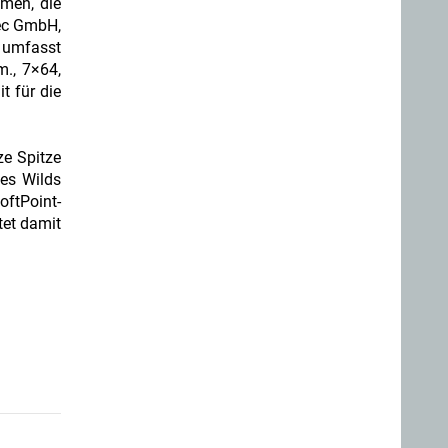
mmen, die
ec GmbH,
, umfasst
m., 7×64,
t für die
ze Spitze
des Wilds
oftPoint-
tet damit