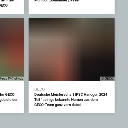
an − die
Munition zueinander passen
 GECO
reas Wilhelmus
© GECO
GECO
oder GECO
Deutsche Meisterschaft IPSC Handgun 2024
gebiete der
Teil 1: einige bekannte Namen aus dem
GECO-Team ganz vorn dabei