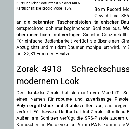
Kurz und leicht, dafür fasst sie aber nur 5
Kartuschen: Die Record Modell 15-9.
Beim Record Mod
Gewicht (ca. 38
an die bekannten Taschenpistolen italienischer Bau
entsprechend dahinter beginnenden Schlitten aus.
Wo
über einen fixen Lauf verfügen.
Sie ist in Ganzmetallb
Für einfache Bedienbarkeit verfügt sie über einen Sin
Abzug sitzt und mit dem Daumen manipuliert wird. Im S
nur 82,81 Euro den Besitzer.
Zoraki 4918 – Schreckschuss
modernem Look
Der Hersteller Zoraki hat sich auf dem Markt für S
einen Namen für
robuste und zuverlässige Pisto
Polymergriffstück und Stahlschlitten vor,
das wegen s
verfügt. Für bessere Haltbarkeit hat Zoraki sämtliche
Außen am Schlitten verfügt die SRS-Pistole zudem 
Kartuschen im Pistolenkaliber 9 mm P.A.K. kommt die W