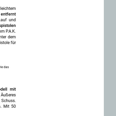
leichtem
 entfernt
Lauf und
pistolen
mm P.A.K.
inter dem
stole für
ie das
dell mit
 Äußeres
8 Schuss.
. Mit 50