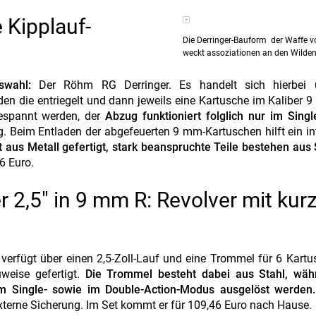
 Kipplauf-
Die Derringer-Bauform der Waffe 
weckt assoziationen an den Wilde
swahl:
Der Röhm RG Derringer. Es handelt sich hierbei
 die entriegelt und dann jeweils eine Kartusche im Kaliber 
espannt werden, der
Abzug funktioniert folglich nur im Singl
. Beim Entladen der abgefeuerten 9 mm-Kartuschen hilft ein int
us Metall gefertigt, stark beanspruchte Teile bestehen aus 
6 Euro.
r 2,5" in 9 mm R: Revolver mit ku
r verfügt über einen 2,5-Zoll-Lauf und eine Trommel für 6 Kart
weise gefertigt.
Die Trommel besteht dabei aus Stahl, wäh
im Single- sowie im Double-Action-Modus ausgelöst werden.
externe Sicherung. Im Set kommt er für 109,46 Euro nach Hause.