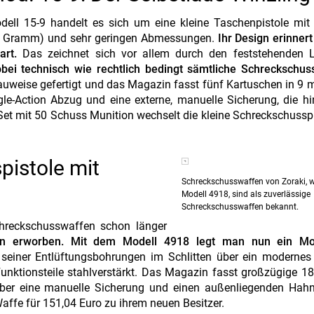
ell 15-9 handelt es sich um eine kleine Taschenpistole mit 
5 Gramm) und sehr geringen Abmessungen.
Ihr Design erinnert
art.
Das zeichnet sich vor allem durch den feststehenden 
bei technisch wie rechtlich bedingt sämtliche Schreckschuss
auweise gefertigt und das Magazin fasst fünf Kartuschen in 9 
gle-Action Abzug und eine externe, manuelle Sicherung, die h
et mit 50 Schuss Munition wechselt die kleine Schreckschusspi
pistole mit
Schreckschusswaffen von Zoraki, w
Modell 4918, sind als zuverlässige
Schreckschusswaffen bekannt.
chreckschusswaffen schon länger
len erworben. Mit dem Modell 4918 legt man nun ein Mo
einer Entlüftungsbohrungen im Schlitten über ein modernes
 Funktionsteile stahlverstärkt. Das Magazin fasst großzügige 1
über eine manuelle Sicherung und einen außenliegenden Hahn
affe für 151,04 Euro zu ihrem neuen Besitzer.