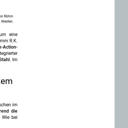
von Röhm
n Westen.
 um eine
9 mm R.K.
e-Action-
egrierter
Stahl
. Im
rzem
uschen im
rend die
Wie bei