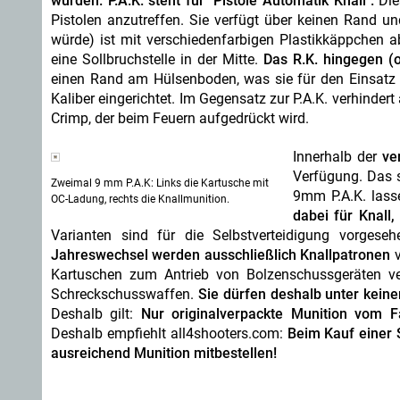
wurden.
P.A.K. steht für "Pistole Automatik Knall".
Die
Pistolen anzutreffen. Sie verfügt über keinen Rand un
würde) ist mit verschiedenfarbigen Plastikkäppchen
eine Sollbruchstelle in der Mitte.
Das R.K. hingegen (o
einen Rand am Hülsenboden, was sie für den Einsatz in 
Kaliber eingerichtet. Im Gegensatz zur P.A.K. verhindert
Crimp, der beim Feuern aufgedrückt wird.
Innerhalb der
ve
Verfügung. Das 
Zweimal 9 mm P.A.K: Links die Kartusche mit
9mm P.A.K. lass
OC-Ladung, rechts die Knallmunition.
dabei für Knall,
Varianten sind für die Selbstverteidigung vorgese
Jahreswechsel werden ausschließlich Knallpatronen
v
Kartuschen zum Antrieb von Bolzenschussgeräten ve
Schreckschusswaffen.
Sie dürfen deshalb unter kein
Deshalb gilt:
Nur originalverpackte Munition vom F
Deshalb empfiehlt all4shooters.com:
Beim Kauf einer 
ausreichend Munition mitbestellen!