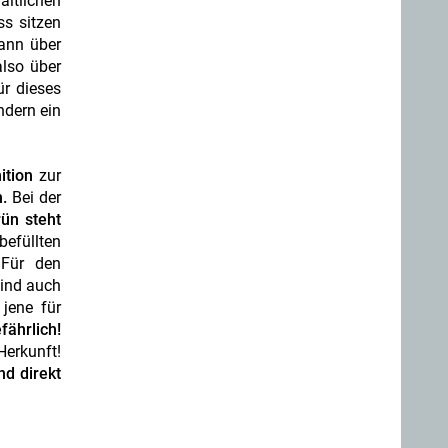
ältlichen
ss sitzen
ann über
also über
ür dieses
ndern ein
ition
zur
.
Bei der
ün steht
befüllten
 Für den
sind auch
jene für
ährlich!
erkunft!
nd direkt