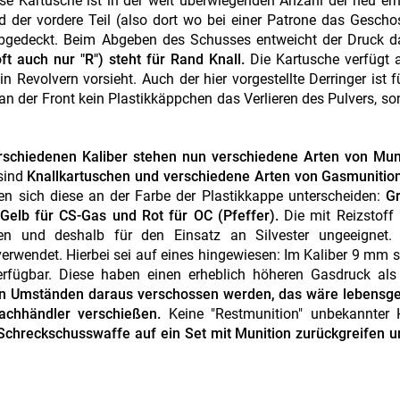
se Kartusche ist in der weit überwiegenden Anzahl der neu erh
d der vordere Teil (also dort wo bei einer Patrone das Gescho
 abgedeckt. Beim Abgeben des Schusses entweicht der Druck d
ft auch nur "R") steht für Rand Knall.
Die Kartusche verfügt 
Revolvern vorsieht. Auch der hier vorgestellte Derringer ist f
 an der Front kein Plastikkäppchen das Verlieren des Pulvers, so
rschiedenen Kaliber stehen nun verschiedene Arten von Mun
sind
Knallkartuschen und verschiedene Arten von Gasmunition
en sich diese an der Farbe der Plastikkappe unterscheiden:
Gr
 Gelb für CS-Gas und Rot für OC (Pfeffer).
Die mit Reizstoff 
hen und deshalb für den Einsatz an Silvester ungeeignet.
erwendet. Hierbei sei auf eines hingewiesen: Im Kaliber 9 mm 
rfügbar. Diese haben einen erheblich höheren Gasdruck als 
en Umständen daraus verschossen werden, das wäre lebensgef
achhändler verschießen.
Keine "Restmunition" unbekannter H
Schreckschusswaffe auf ein Set mit Munition zurückgreifen u