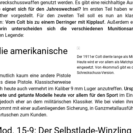
reckschusswaffen genutzt werden. Es gibt eine reichhaltige A
 eignet sich für den Jahreswechsel?
Im ersten Teil haben wi
r vorgestellt. Für den zweiten Teil soll es nun an klas
en:
Vom Colt bis zu einem Derringer mit Kipplauf.
Außerdem ei
in unterscheiden sich die verschiedenen Munitionsar
ten Legende:
ie amerikanische
Der 1911er Colt diente lange als Mil
Heute wird er vor allem als Matchpi
eingesetzt. Von 4komma5 gibt es di
Schreckschuss-Version.
utlich kaum eine andere Pistole
 diese Pistole. Klassischerweise
och heute auch vermehrt im Kaliber 9 mm Luger anzutreffen.
Urs
tete und getunte Modelle heute vor allem für den Sport
im Ein
 jedoch eher an dem militärischen Klassiker. Wie bei vielen ihr
 kommt mit einer außenliegenden Sicherung, in Ganzmetallausfü
Kartuschen zum Kunden.
od. 15-9: Der Selbstlade-Winzling