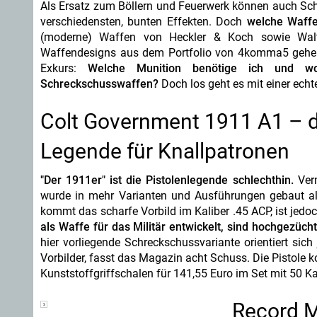
Als Ersatz zum Böllern und Feuerwerk können auch Sch
verschiedensten, bunten Effekten. Doch
welche Waffe
(moderne) Waffen von Heckler & Koch sowie Walthe
Waffendesigns aus dem Portfolio von 4komma5 geh
Exkurs:
Welche Munition benötige ich und wor
Schreckschusswaffen?
Doch los geht es mit einer ech
Colt Government 1911 A1 – d
Legende für Knallpatronen
"Der 1911er" ist die Pistolenlegende schlechthin.
Verm
wurde in mehr Varianten und Ausführungen gebaut als
kommt das scharfe Vorbild im Kaliber .45 ACP, ist jed
als Waffe für das Militär entwickelt, sind hochgezüch
hier vorliegende Schreckschussvariante orientiert sich
Vorbilder, fasst das Magazin acht Schuss. Die Pistole
Kunststoffgriffschalen für 141,55 Euro im Set mit 50 
Record M