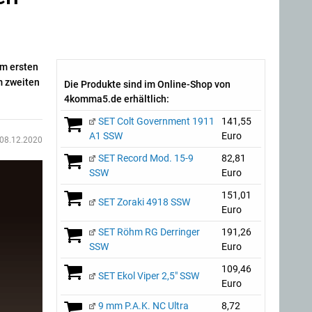
Im ersten
m zweiten
Die Produkte sind im Online-Shop von
4komma5.de erhältlich:
SET Colt Government 1911
141,55
A1 SSW
Euro
08.12.2020
SET Record Mod. 15-9
82,81
SSW
Euro
151,01
SET Zoraki 4918 SSW
Euro
SET Röhm RG Derringer
191,26
SSW
Euro
109,46
SET Ekol Viper 2,5" SSW
Euro
9 mm P.A.K. NC Ultra
8,72