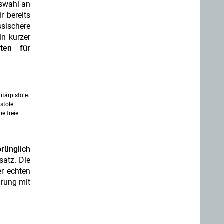
uswahl an
r bereits
sischere
n kurzer
ten für
itärpistole.
stole
e freie
prünglich
satz. Die
er echten
hrung mit