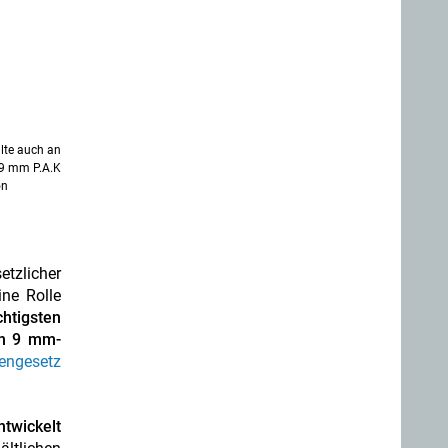
lte auch an
 9 mm P.A.K
on
etzlicher
ne Rolle
chtigsten
en 9 mm-
engesetz
ntwickelt