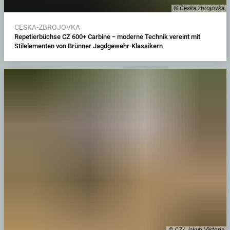
© Ceska zbrojovka
CESKA-ZBROJOVKA
Repetierbüchse CZ 600+ Carbine − moderne Technik vereint mit
Stilelementen von Brünner Jagdgewehr-Klassikern
© CZ/ Jakub Viktoria