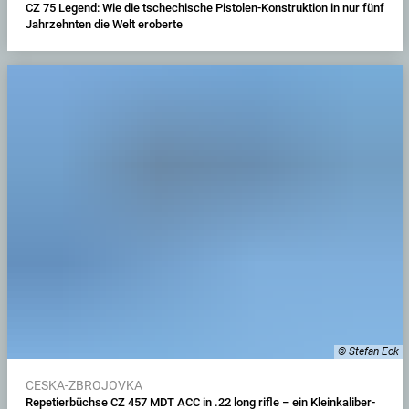
CZ 75 Legend: Wie die tschechische Pistolen-Konstruktion in nur fünf
Jahrzehnten die Welt eroberte
© Stefan Eck
CESKA-ZBROJOVKA
Repetierbüchse CZ 457 MDT ACC in .22 long rifle – ein Kleinkaliber-