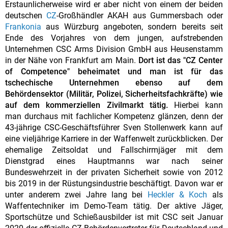
Erstaunlicherweise wird er aber nicht von einem der beiden
deutschen
CZ
-Großhändler AKAH aus Gummersbach oder
Frankonia
aus Würzburg angeboten, sondern bereits seit
Ende des Vorjahres von dem jungen, aufstrebenden
Unternehmen CSC Arms Division GmbH aus Heusenstamm
in der Nähe von Frankfurt am Main.
Dort ist das "CZ Center
of Competence" beheimatet und man ist für das
tschechische Unternehmen ebenso auf dem
Behördensektor (Militär, Polizei, Sicherheitsfachkräfte) wie
auf dem kommerziellen Zivilmarkt tätig.
Hierbei kann
man durchaus mit fachlicher Kompetenz glänzen, denn der
43-jährige CSC-Geschäftsführer Sven Stollenwerk kann auf
eine vieljährige Karriere in der Waffenwelt zurückblicken. Der
ehemalige Zeitsoldat und Fallschirmjäger mit dem
Dienstgrad eines Hauptmanns war nach seiner
Bundeswehrzeit in der privaten Sicherheit sowie von 2012
bis 2019 in der Rüstungsindustrie beschäftigt. Davon war er
unter anderem zwei Jahre lang bei
Heckler & Koch
als
Waffentechniker im Demo-Team tätig. Der aktive Jäger,
Sportschütze und Schießausbilder ist mit CSC seit Januar