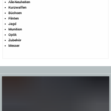
Alle Neuheiten
Kurzwaffen
Büchsen
Flinten
Jagd
Munition
Optik
Zubehör
Messer