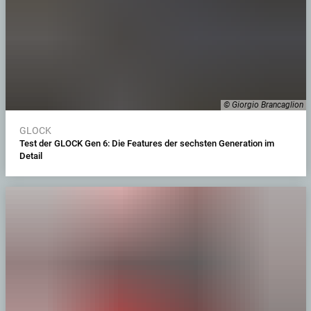
© Giorgio Brancaglion
GLOCK
Test der GLOCK Gen 6: Die Features der sechsten Generation im
Detail