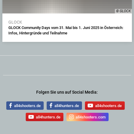
© GLOCK
GLOCK
GLOCK Community Days vom 31. Mai bis 1. Juni 2025 in Österreich:
Infos, Hintergründe und Teilnahme
Folgen Sie uns auf Social Media:
all4shooters.de
all4hunters.de
all4shooters.de
all4hunters.de
all4shooters.com