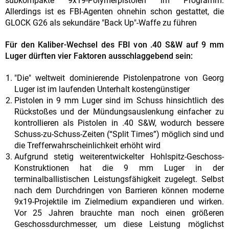
subkompakte 9x19-Polymerpistolen im Programm.
Allerdings ist es FBI-Agenten ohnehin schon gestattet, die
GLOCK G26 als sekundäre "Back Up"-Waffe zu führen
Für den Kaliber-Wechsel des FBI von .40 S&W auf 9 mm
Luger dürften vier Faktoren ausschlaggebend sein:
"Die" weltweit dominierende Pistolenpatrone von Georg
Luger ist im laufenden Unterhalt kostengünstiger
Pistolen in 9 mm Luger sind im Schuss hinsichtlich des
Rückstoßes und der Mündungsauslenkung einfacher zu
kontrollieren als Pistolen in .40 S&W, wodurch bessere
Schuss-zu-Schuss-Zeiten (“Split Times”) möglich sind und
die Trefferwahrscheinlichkeit erhöht wird
Aufgrund stetig weiterentwickelter Hohlspitz-Geschoss-
Konstruktionen hat die 9 mm Luger in der
terminalballistischen Leistungsfähigkeit zugelegt. Selbst
nach dem Durchdringen von Barrieren können moderne
9x19-Projektile im Zielmedium expandieren und wirken.
Vor 25 Jahren brauchte man noch einen größeren
Geschossdurchmesser, um diese Leistung möglichst