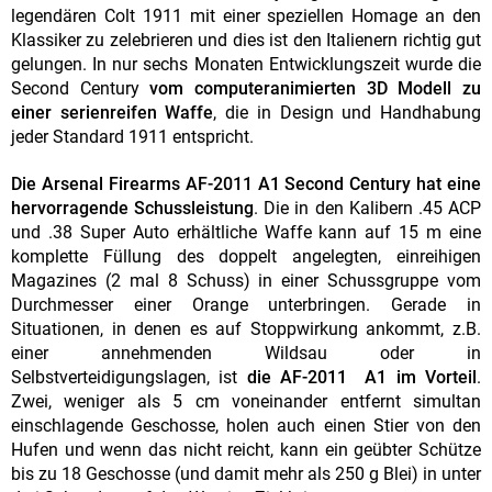
legendären Colt 1911 mit einer speziellen Homage an den
Klassiker zu zelebrieren und dies ist den Italienern richtig gut
gelungen. In nur sechs Monaten Entwicklungszeit wurde die
Second Century
vom computeranimierten 3D Modell zu
einer serienreifen Waffe
, die in Design und Handhabung
jeder Standard 1911 entspricht.
Die Arsenal Firearms AF-2011 A1 Second Century hat eine
hervorragende Schussleistung
. Die in den Kalibern .45 ACP
und .38 Super Auto erhältliche Waffe kann auf 15 m eine
komplette Füllung des doppelt angelegten, einreihigen
Magazines (2 mal 8 Schuss) in einer Schussgruppe vom
Durchmesser einer Orange unterbringen. Gerade in
Situationen, in denen es auf Stoppwirkung ankommt, z.B.
einer annehmenden Wildsau oder in
Selbstverteidigungslagen, ist
die AF-2011 A1 im Vorteil
.
Zwei, weniger als 5 cm voneinander entfernt simultan
einschlagende Geschosse, holen auch einen Stier von den
Hufen und wenn das nicht reicht, kann ein geübter Schütze
bis zu 18 Geschosse (und damit mehr als 250 g Blei) in unter