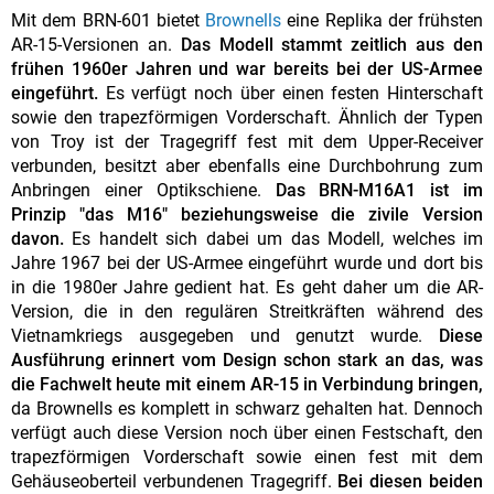
Mit dem BRN-601 bietet
Brownells
eine Replika der frühsten
AR-15-Versionen an.
Das Modell stammt zeitlich aus den
frühen 1960er Jahren und war bereits bei der US-Armee
eingeführt.
Es verfügt noch über einen festen Hinterschaft
sowie den trapezförmigen Vorderschaft. Ähnlich der Typen
von Troy ist der Tragegriff fest mit dem Upper-Receiver
verbunden, besitzt aber ebenfalls eine Durchbohrung zum
Anbringen einer Optikschiene.
Das BRN-M16A1 ist im
Prinzip "das M16" beziehungsweise die zivile Version
davon.
Es handelt sich dabei um das Modell, welches im
Jahre 1967 bei der US-Armee eingeführt wurde und dort bis
in die 1980er Jahre gedient hat. Es geht daher um die AR-
Version, die in den regulären Streitkräften während des
Vietnamkriegs ausgegeben und genutzt wurde.
Diese
Ausführung erinnert vom Design schon stark an das, was
die Fachwelt heute mit einem AR-15 in Verbindung bringen,
da Brownells es komplett in schwarz gehalten hat. Dennoch
verfügt auch diese Version noch über einen Festschaft, den
trapezförmigen Vorderschaft sowie einen fest mit dem
Gehäuseoberteil verbundenen Tragegriff.
Bei diesen beiden