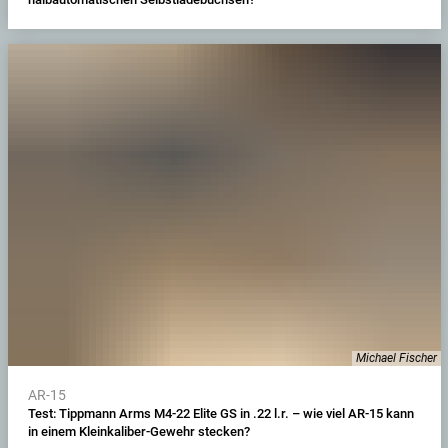
Michael Fischer
AR-15
Test: Tippmann Arms M4-22 Elite GS in .22 l.r. – wie viel AR-15 kann
in einem Kleinkaliber-Gewehr stecken?