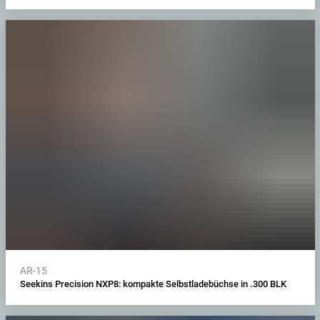
AR-15
Seekins Precision NXP8: kompakte Selbstladebüchse in .300 BLK