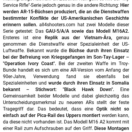
Service Rifle"-Serie jedoch genau in die andere Richtung:
Hier
werden AR-15-Büchsen produziert, die an die Dienstwaffen
bestimmter Konflikte der US-Amerikanischen Geschichte
erinnern sollen.
all4shooters.com hat zwei Modelle dieser
Serie getestet: Das
GAU-5/A/A sowie das Modell M16A2.
Ersteres ist eine
Replik aus der Vietnam-Ära,
genau
genommen die Dienstwaffe einer Spezialeinheit der US-
Luftwaffe. Bekannt wurde die
Büchse durch ihren Einsatz
bei der Befreiung von Kriegsgefangen im Son-Tay-Lager –
"Operation Ivory Coast".
Bei der zweiten Waffe im Troy-
Bunde handelt es sich um eine AR-Version vom Anfang der
90er-Jahre, Verwendung fand sie ebenfalls bei
Spezialeinheiten und
wurde durch ihren Einsatz in Somalia
bekannt – Stichwort: "Black Hawk Down".
Eine
Gemeinsamkeit beider Modelle und dabei gleichzeitig das
Unterscheidungsmerkmal zu neueren ARs stellt der feste
Tragegriff dar. Das bedeutet, dass eine
Optik nicht so
einfach auf der Pica-Rail des Uppers montiert
werden kann,
da diese nicht vorhanden ist. Das Modell M16 A2 kommt mit
einer Rail zum Aufschrauben auf den Griff.
Diese Montagen