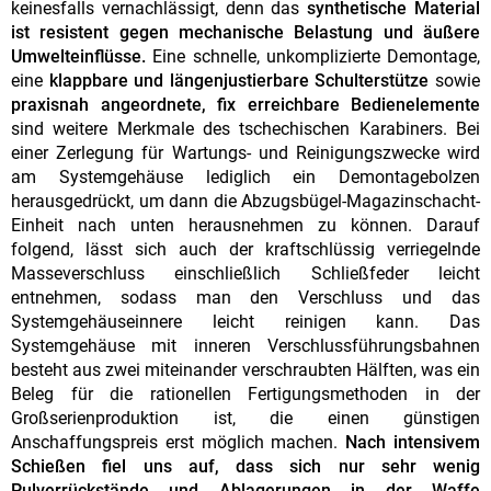
keinesfalls vernachlässigt, denn das
synthetische Material
ist resistent gegen mechanische Belastung und äußere
Umwelteinflüsse.
Eine schnelle, unkomplizierte Demontage,
eine
klappbare und längenjustierbare Schulterstütze
sowie
praxisnah angeordnete, fix erreichbare Bedienelemente
sind weitere Merkmale des tschechischen Karabiners. Bei
einer Zerlegung für Wartungs- und Reinigungszwecke wird
am Systemgehäuse lediglich ein Demontagebolzen
herausgedrückt, um dann die Abzugsbügel-Magazinschacht-
Einheit nach unten herausnehmen zu können. Darauf
folgend, lässt sich auch der kraftschlüssig verriegelnde
Masseverschluss einschließlich Schließfeder leicht
entnehmen, sodass man den Verschluss und das
Systemgehäuseinnere leicht reinigen kann. Das
Systemgehäuse mit inneren Verschlussführungsbahnen
besteht aus zwei miteinander verschraubten Hälften, was ein
Beleg für die rationellen Fertigungsmethoden in der
Großserienproduktion ist, die einen günstigen
Anschaffungspreis erst möglich machen.
Nach intensivem
Schießen fiel uns auf, dass sich nur sehr wenig
Pulverrückstände und Ablagerungen in der Waffe