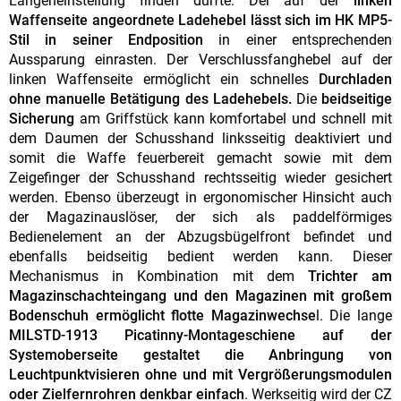
Längeneinstellung finden dürfte. Der auf der
linken
Waffenseite angeordnete Ladehebel lässt sich im HK MP5-
Stil in seiner Endposition
in einer entsprechenden
Aussparung einrasten. Der Verschlussfanghebel auf der
linken Waffenseite ermöglicht ein schnelles
Durchladen
ohne manuelle Betätigung des Ladehebels.
Die
beidseitige
Sicherung
am Griffstück kann komfortabel und schnell mit
dem Daumen der Schusshand linksseitig deaktiviert und
somit die Waffe feuerbereit gemacht sowie mit dem
Zeigefinger der Schusshand rechtsseitig wieder gesichert
werden. Ebenso überzeugt in ergonomischer Hinsicht auch
der Magazinauslöser, der sich als paddelförmiges
Bedienelement an der Abzugsbügelfront befindet und
ebenfalls beidseitig bedient werden kann. Dieser
Mechanismus in Kombination mit dem
Trichter am
Magazinschachteingang und den Magazinen mit großem
Bodenschuh ermöglicht flotte Magazinwechse
l. Die lange
MILSTD-1913 Picatinny-Montageschiene auf der
Systemoberseite gestaltet die Anbringung von
Leuchtpunktvisieren ohne und mit Vergrößerungsmodulen
oder Zielfernrohren denkbar einfach
. Werkseitig wird der CZ