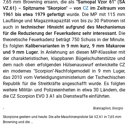
7,65 mm Browning ersann, die als
"Samopal Vzor 61" (SA
VZ.61) – Spitzname "Skorpion" – von
CZ
im Zeitraum von
1961 bis etwa 1979 gefertigt
wurde. Die MP mit 115 mm
Lauflänge und Magazinkapazität von bis zu 30 Patronen ist
auch in
technischer Hinsicht aufgrund des Mechanismus
für die Reduzierung der Feuerkadenz sehr interessant.
Die
theoretische Feuerkadenz beträgt 750 Schuss in der Minute.
Es folgten
Kalibervarianten in 9 mm kurz, 9 mm Makarow
und 9 mm Luger.
In Anlehnung an diesen MP-Klassiker mit
der charakteristischen, klappbaren Bügelschulterstütze und
dem nach oben erfolgenden Hülsenauswurf entwickelte CZ
ein modernes "Scorpion"-Nachfolgemodell in 9 mm Luger,
das 2010 vom Verteidigungsministerium der Tschechischen
Republik für die Streitkräfte angeschafft wurde. Es folgten
weitere Militär- und Polizeieinheiten in etwa 30 Ländern, die
die CZ Scorpion EVO 3 A1 als Dienstwaffe einführten.
Brancaglion, Giorgio
Skorpione gestern und heute: Die alte Maschinenpistole SA VZ.61 in 7,65 mm
Browning und die ...