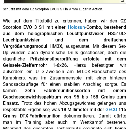
CZ
Schütze mit dem CZ Scorpion EVO 3 S1 in 9 mm Luger in Action.
Wie auf dem Titelbild zu erkennen, haben wir den
CZ
Scorpion EVO 3 S1 mit einer
Holosun
-Combo, bestehend
aus dem holographischen Leuchtpunktvisier HS510C-
Leuchtpunktvisier und dem dreifachen
Vergrößerungsmodul HM3X,
ausgerüstet. Mit diesem Set-
Up wurden auch dynamische Drills geschossen, doch die
eigentliche
Präzisionsüberprüfung erfolgte mit dem
Geissele-Zielfernrohr 1-6x26.
Hierzu befestigten wir
außerdem ein UTG-Zweibein am M-LOK-Handschutz des
Karabiners, was im Zusammenspiel mit einer hinteren
Sandsackauflage für einen stabilen Anschlag sorgte. Es
kamen
zehn Fabrikmunitionssorten mit einem
Geschossgewichtsspektrum von 95 bis 158 Grains zum
Einsatz.
Trotz des hohen Abzugsgewichtes gelangen uns
respektable Ergebnisse, was
18 Millimeter mit der
GECO
115
Grains DTX-Fabrikmunition
dokumentieren. Damit dürfte
man im Training aber auch im Wettkampf bestehen.
Während des gesamten Testverlaufs ereignete sich
keine