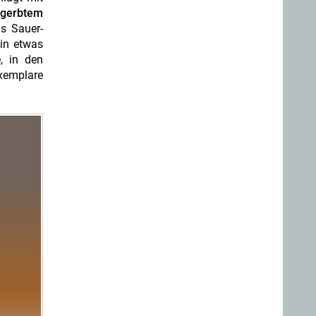
egerbtem
as Sauer-
 in etwas
e, in den
Exemplare