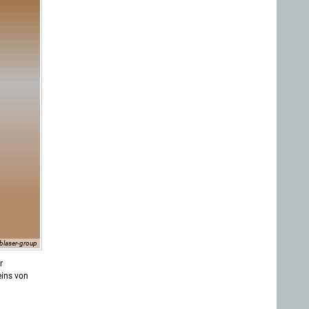
blaser-group
r
eins von