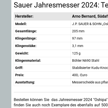
Sauer Jahresmesser 2024: T
Hersteller:
Arno Bernard, Südaf
Modell:
J.P. SAUER & SOHN „Os
Gesamtlänge:
205 mm
Klingenlänge:
97 mm
Klingenstäke:
3,1 mm
Gewicht:
125 g
Klingenmaterial:
Böhler N690 Stahl
Griff:
Stabilisierter Kudu-Kno
Preis:
400,- Euro
Ausstattung:
Messerscheide aus pfla
Bestellen können Sie das Jahresmesser 2024 "Oshipa" 
finden Sie auch noch Exemplare des ebenfalls auf 500