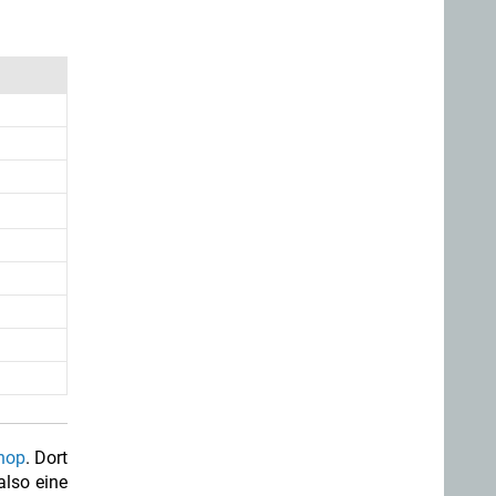
hop
. Dort
also eine