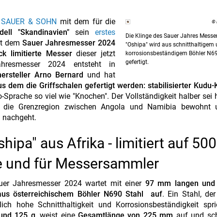
. SAUER & SOHN
mit dem für die
© 
ell "Skandinavien"
sein
erstes
Die Klinge des Sauer Jahres Messe
mit dem
Sauer Jahresmesser 2024
"Oshipa" wird aus schnitthaltigem
ck limitierte Messer
dieser jetzt
korrosionsbeständigem Böhler N69
gefertigt.
Jahresmesser 2024 entsteht in
ersteller Arno Bernard
und hat
us dem die Griffschalen gefertigt werden: stabilisierter Kudu
Sprache so viel wie "Knochen". Der Vollständigkeit halber sei 
o die Grenzregion zwischen Angola und Namibia bewohnt 
n nachgeht.
pa" aus Afrika - limitiert auf 500
e und für Messersammler
uer Jahresmesser 2024 wartet mit einer
97 mm langen und
aus österreichischem Böhler N690 Stahl auf
. Ein Stahl, der
lich hohe Schnitthaltigkeit und Korrosionsbeständigkeit spr
rund 125 g
, weist eine
Gesamtlänge von 225 mm
auf und sch