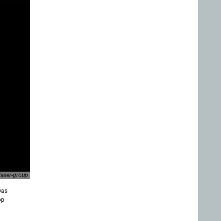
laser-group
Das
op