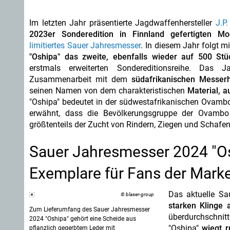
Im letzten Jahr präsentierte Jagdwaffenhersteller
J.P
2023er Sonderedition in Finnland gefertigten Mod
limitiertes Sauer Jahresmesser
. In diesem Jahr folgt 
"Oshipa" das zweite, ebenfalls wieder auf 500 Stü
erstmals erweiterten Sondereditionsreihe. Das 
Zusammenarbeit mit dem
südafrikanischen Messerh
seinen Namen von dem charakteristischen
Material, a
"Oshipa" bedeutet in der südwestafrikanischen Ovambo-
erwähnt, dass die Bevölkerungsgruppe der Ovamb
größtenteils der Zucht von Rindern, Ziegen und Schafe
Sauer Jahresmesser 2024 "Oshi
Exemplare für Fans der Mark
Das aktuelle Sa
© blaser-group
starken Klinge 
Zum Lieferumfang des Sauer Jahresmesser
überdurchschnitt
2024 "Oshipa" gehört eine Scheide aus
"Oshipa"
wiegt 
pflanzlich gegerbtem Leder mit