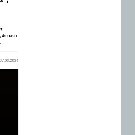
er
 der sich
.
07.03.2024