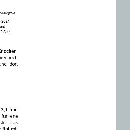
blaser-group
r 2024
 und
0 Stahl
-Knochen
.
hier noch
und dort
 3,1 mm
 für eine
icht. Das
lägt mit