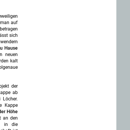
eweiligen
t man auf
 betragen
ässt sich
Anwendern
zu Hause
en neuen
rden kalt
holgenaue
jekt der
kappe ab
 Löcher.
ne Kappe
 der Höhe
t an den
t in die