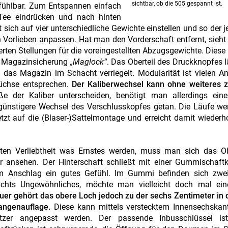
sichtbar, ob die 505 gespannt ist.
 fühlbar. Zum Entspannen einfach
Tee eindrücken und nach hinten
 sich auf vier unterschiedliche Gewichte einstellen und so der j
 Vorlieben anpassen. Hat man den Vorderschaft entfernt, sieh
erten Stellungen für die voreingestellten Abzugsgewichte. Diese
e Magazinsicherung
„Maglock“
. Das Oberteil des Druckknopfes l
t das Magazin im Schacht verriegelt. Modularität ist vielen 
üchse entsprechen.
Der Kaliberwechsel kann ohne weiteres 
 der Kaliber unterscheiden, benötigt man allerdings ein
isgünstigere Wechsel des Verschlusskopfes getan. Die Läufe we
etzt auf die (Blaser-)Sattelmontage und erreicht damit wieder
sten Verliebtheit was Ernstes werden, muss man sich das Ob
r ansehen. Der Hinterschaft schließt mit einer Gummischaft
im Anschlag ein gutes Gefühl. Im Gummi befinden sich zwei
nichts Ungewöhnliches, möchte man vielleicht doch mal ei
uer gehört das obere Loch jedoch zu der sechs Zentimeter in
angenauflage.
Diese kann mittels verstecktem Innensechskan
utzer angepasst werden. Der passende Inbusschlüssel is