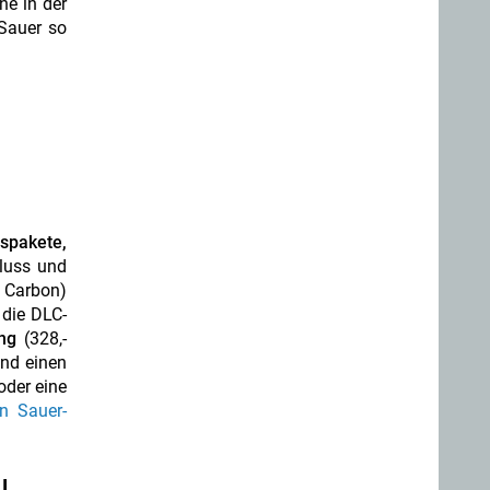
ne in der
Sauer so
gspakete,
luss und
 Carbon)
 die DLC-
ng
(328,-
und einen
oder eine
n Sauer-