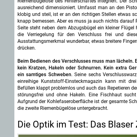
Riemenbügelöse des Hinterschaftes integriert. Der Sc
ausreichend dimensioniert. Umfasst man an den Pistole
klobig und steil, ist er an den richtigen Stellen etwas
knapp bemessen. Aber es muss ja auch nichts darauf Pl
Seite steht neben dem Abzugsbügel ein kleiner Flügel 
die Verriegelung für den Verschluss frei und di
Ausstattungsmerkmal wunderbar, etwas breitere Finger
drücken.
Beim Bedienen des Verschlusses muss man lächeln. Er 
kein Kratzen, Hakeln oder Schnurren. Kein extra Ger
ein samtiges Schweben
. Seine sechs Verschlusswarz
einreihige Kunststoff-Einsteckmagazin kann mit dr
Befüllen klappt problemlos und auch das Repetieren der
störungsfrei und ohne Hakeln. Eine Fischhaut such
Aufgrund der Kohlefaseroberfläche ist der gesamte Schaf
die zweite Riemenbügelöse untergebracht.
Die Optik im Test: Das Blaser 