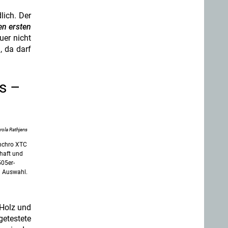
dlich. Der
en ersten
er nicht
 da darf
es –
rola Rathjens
ynchro XTC
haft und
505er-
l Auswahl.
 Holz und
getestete