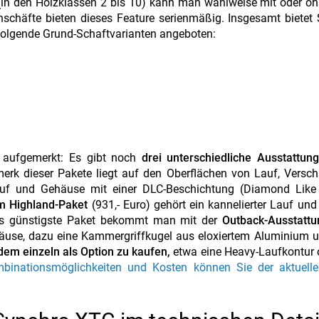
(in den Holzklassen 2 bis 10) kann man wahlweise mit oder oh
chäfte bieten dieses Feature serienmäßig. Insgesamt bietet 
folgende Grund-Schaftvarianten angeboten:
 aufgemerkt: Es gibt noch
drei unterschiedliche Ausstattun
k dieser Pakete liegt auf den Oberflächen von Lauf, Versch
uf und Gehäuse mit einer DLC-Beschichtung (Diamond Like
 Highland-Paket
(931,- Euro) gehört ein kannelierter Lauf und
as günstigste Paket bekommt man mit der
Outback-Ausstattu
häuse, dazu eine Kammergriffkugel aus eloxiertem Aluminium 
dem einzeln als Option zu kaufen,
etwa eine Heavy-Laufkontur 
mbinationsmöglichkeiten und Kosten können Sie der aktuelle