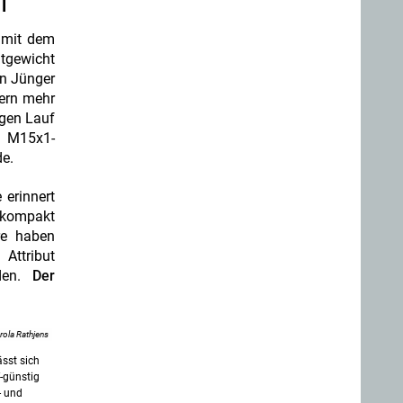
il
 mit dem
mtgewicht
in Jünger
gern mehr
ngen Lauf
n M15x1-
e.
 erinnert
t kompakt
re haben
Attribut
en.
Der
rola Rathjens
sst sich
-günstig
- und