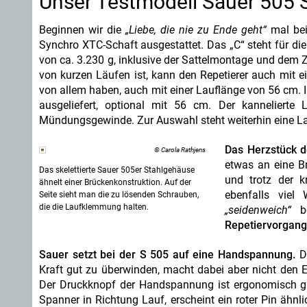
Unser Testmodell Sauer 505 
Beginnen wir die
„Liebe, die nie zu Ende geht“
mal bei
Synchro XTC-Schaft ausgestattet. Das „C“ steht für di
von ca. 3.230 g, inklusive der Sattelmontage und dem Z
von kurzen Läufen ist, kann den Repetierer auch mit e
von allem haben, auch mit einer Lauflänge von 56 cm. 
ausgeliefert, optional mit 56 cm. Der kannelier
Mündungsgewinde. Zur Auswahl steht weiterhin eine 
Das Herzstück d
© Carola Rathjens
etwas an eine Br
Das skelettierte Sauer 505er Stahlgehäuse
und trotz der k
ähnelt einer Brückenkonstruktion. Auf der
ebenfalls viel
Seite sieht man die zu lösenden Schrauben,
die die Laufklemmung halten.
„seidenweich“
be
Repetiervorgang 
Sauer setzt bei der S 505 auf eine Handspannung.
De
Kraft gut zu überwinden, macht dabei aber nicht den Ein
Der Druckknopf der Handspannung ist ergonomisch g
Spanner in Richtung Lauf, erscheint ein roter Pin ähnl