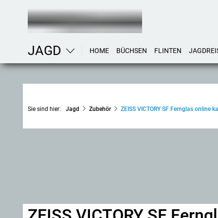
JAGD
HOME
BÜCHSEN
FLINTEN
JAGDREI
Sie sind hier:
Jagd
Zubehör
ZEISS VICTORY SF Fernglas online k
ZEISS VICTORY SF Ferngl