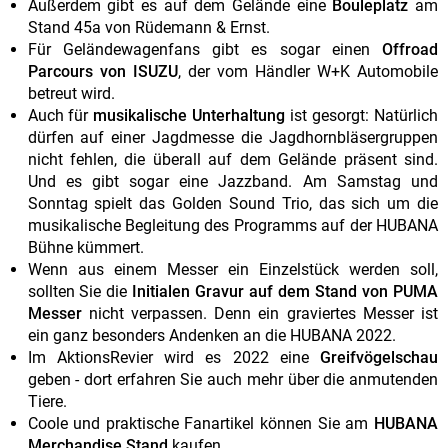
Außerdem gibt es auf dem Gelände eine
Bouleplatz
am
Stand 45a von Rüdemann & Ernst.
Für Geländewagenfans gibt es sogar einen
Offroad
Parcours von ISUZU
, der vom Händler W+K Automobile
betreut wird.
Auch für
musikalische Unterhaltung
ist gesorgt: Natürlich
dürfen auf einer Jagdmesse die Jagdhornbläsergruppen
nicht fehlen, die überall auf dem Gelände präsent sind.
Und es gibt sogar eine Jazzband. Am Samstag und
Sonntag spielt das Golden Sound Trio, das sich um die
musikalische Begleitung des Programms auf der HUBANA
Bühne kümmert.
Wenn aus einem Messer ein Einzelstück werden soll,
sollten Sie die
Initialen Gravur auf dem Stand von PUMA
Messer
nicht verpassen. Denn ein graviertes Messer ist
ein ganz besonders Andenken an die HUBANA 2022.
Im AktionsRevier wird es 2022 eine
Greifvögelschau
geben - dort erfahren Sie auch mehr über die anmutenden
Tiere.
Coole und praktische Fanartikel können Sie am
HUBANA
Merchandise Stand
kaufen.