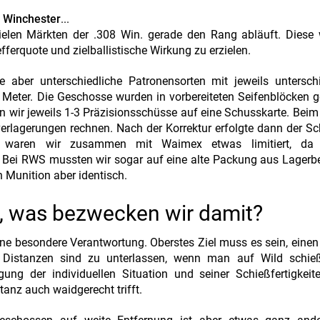
 Winchester
...
vielen Märkten der .308 Win. gerade den Rang abläuft. Diese
ferquote und zielballistische Wirkung zu erzielen.
e aber unterschiedliche Patronensorten mit jeweils untersch
Meter. Die Geschosse wurden in vorbereiteten Seifenblöcken 
en wir jeweils 1-3 Präzisionsschüsse auf eine Schusskarte. Bei
rlagerungen rechnen. Nach der Korrektur erfolgte dann der S
on waren wir zusammen mit Waimex etwas limitiert, da
nd. Bei RWS mussten wir sogar auf eine alte Packung aus Lager
n Munition aber identisch.
, was bezwecken wir damit?
e besondere Verantwortung. Oberstes Ziel muss es sein, einen
 Distanzen sind zu unterlassen, wenn man auf Wild schieß
ng der individuellen Situation und seiner Schießfertigkeite
anz auch waidgerecht trifft.