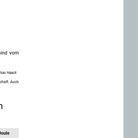
sind vom
hias Haack
chaft. Auch
n
Joule