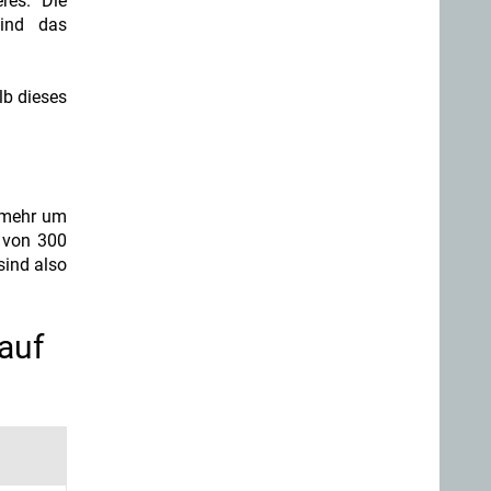
res. Die
sind das
lb dieses
elmehr um
g von 300
sind also
auf