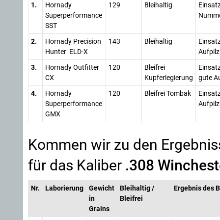
1.
Hornady
129
Bleihaltig
Einsat
Superperformance
Nummer
SST
2.
Hornady Precision
143
Bleihaltig
Einsat
Hunter ELD-X
Aufpil
3.
Hornady Outfitter
120
Bleifrei
Einsat
CX
Kupferlegierung
gute A
4.
Hornady
120
Bleifrei Tombak
Einsat
Superperformance
Aufpil
GMX
Kommen wir zu den Ergebnis
für das Kaliber
.308 Winchest
Nr.
Laborierung
Gewicht
Bleihaltig /
Ergebnis des B
in
Bleifrei
Grains