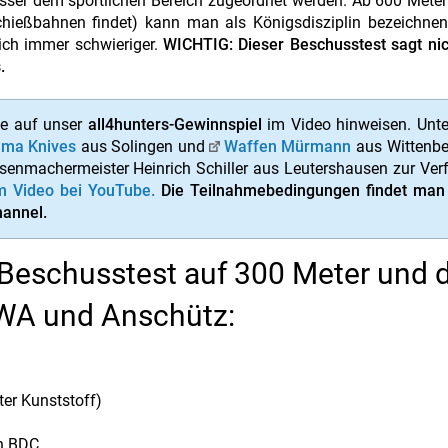
esser dem sportlichen Bereich zugeordnet werden. Ab 600 Meter
chießbahnen findet) kann man als Königsdisziplin bezeichnen
lich immer schwieriger.
WICHTIG: Dieser Beschusstest sagt nic
.
ie auf unser
all4hunters-Gewinnspiel
im Video hinweisen. Unte
ma Knives
aus Solingen und
Waffen Mürmann
aus Wittenbe
senmachermeister Heinrich Schiller aus Leutershausen zur Ve
m Video bei YouTube.
Die Teilnahmebedingungen findet man 
hannel.
 Beschusstest auf 300 Meter und 
WA und Anschütz:
ter Kunststoff)
n BDC