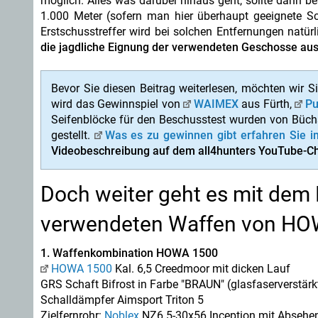
möglich. Alles was darüber hinaus geht, sollte dann b
1.000 Meter (sofern man hier überhaupt geeignete S
Erstschusstreffer wird bei solchen Entfernungen natür
die jagdliche Eignung der verwendeten Geschosse aus
Bevor Sie diesen Beitrag weiterlesen, möchten wir S
wird das Gewinnspiel von
WAIMEX
aus Fürth,
Pu
Seifenblöcke für den Beschusstest wurden von Büch
gestellt.
Was es zu gewinnen gibt erfahren Sie i
Videobeschreibung auf dem all4hunters YouTube-C
Doch weiter geht es mit dem
verwendeten Waffen von HO
1. Waffenkombination HOWA 1500
HOWA 1500
Kal. 6,5 Creedmoor mit dicken Lauf
GRS Schaft Bifrost in Farbe "BRAUN" (glasfaserverstärk
Schalldämpfer Aimsport Triton 5
Zielfernrohr:
Noblex
NZ6 5-30x56 Inception mit Absehe