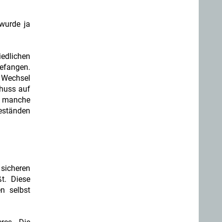
 wurde ja
iedlichen
gefangen.
m Wechsel
chuss auf
 manche
beständen
 sicheren
t. Diese
n selbst