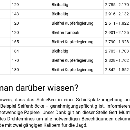
129
Bleihaltig
2.785 - 2.170
143
Bleihaltig
2.916 - 2.132
120
Bleifrei Kupferlegierung
2.611 - 1.822
120
Bleifrei Tombak
2.901 - 2.125
165
Bleifrei Kupferlegierung
2.790 - 1.928
184
Bleihaltig
2.703 - 1.703
170
Bleifrei Kupferlegierung
2.828 - 1.762
180
Bleifrei Kupferlegierung
2.842 - 1.552
man darüber wissen?
nweis, dass das Schießen in einer Schießplatzumgebung au
Beispiel Seifenblöcke – genehmigungspflichtig ist. Informieren
notwendige Papiere. Unser Dank gilt an dieser Stelle Gert Mür
 des Drehtermines um alle notwendigen Berechtigungen gekümm
 mit zwei gängigen Kalibern für die Jagd.