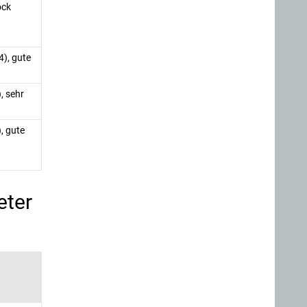
ock
4), gute
, sehr
, gute
eter