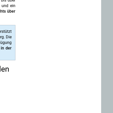
 bis über
 und ein
hts über
rstützt
rg. Die
rfügung
in der
den