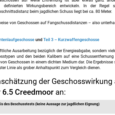
eschossen auf weite Entfernung ist aber etwas ganz ande
 definierten Wirkungsbereich entwickeln. In der Regel 
chnittsdistanz beim jagdlichen Schuss liegt bei ca. 80 Meter.
kweise von Geschossen auf Fangschussdistanzen – also unterha
lintenlaufgeschosse
und
Teil 3 – Kurzwaffengeschosse
ftliche Ausarbeitung bezüglich der Energieabgabe, sondern vi
chosstypen und den beiden Kalibern auf eine Schussentfernun
en von Geschossen in einem dichten Medium dar. Die Ergebnisse 
ster Linie als grober Anhaltspunkt zum Vergleich dienen.
inschätzung der Geschosswirkung 
r
6.5 Creedmoor
an:
is des Beschusstests (keine Aussage zur jagdlichen Eignung)