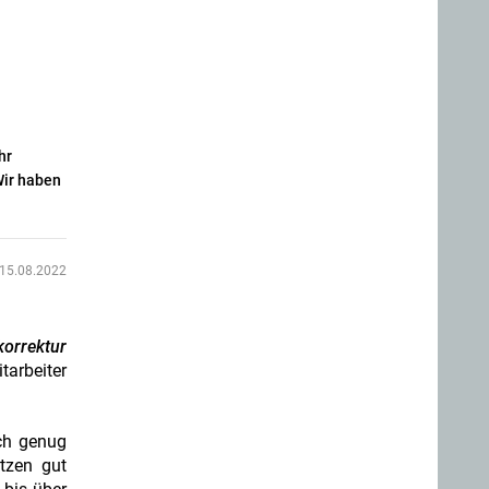
hr
Wir haben
15.08.2022
korrektur
itarbeiter
ch genug
ützen gut