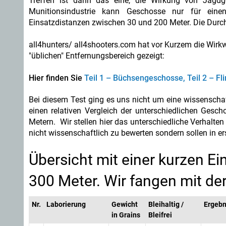
Treffen ist dann das eine, die Wirkung von Jagdg
Munitionsindustrie kann Geschosse nur für einen
Einsatzdistanzen zwischen 30 und 200 Meter. Die Durchs
all4hunters/ all4shooters.com hat vor Kurzem die Wir
"üblichen" Entfernungsbereich gezeigt:
Hier finden Sie
Teil 1 – Büchsengeschosse,
Teil 2 – F
Bei diesem Test ging es uns nicht um eine wissenscha
einen relativen Vergleich der unterschiedlichen Ges
Metern. Wir stellen hier das unterschiedliche Verhalt
nicht wissenschaftlich zu bewerten sondern sollen in er
Übersicht mit einer kurzen E
300 Meter. Wir fangen mit de
Nr.
Laborierung
Gewicht
Bleihaltig /
Ergebn
in Grains
Bleifrei