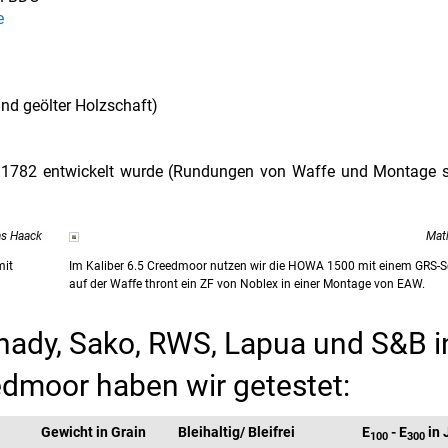
e
und geölter Holzschaft)
tz 1782 entwickelt wurde (Rundungen von Waffe und Montage 
as Haack
Mat
mit
Im Kaliber 6.5 Creedmoor nutzen wir die HOWA 1500 mit einem GRS-S
auf der Waffe thront ein ZF von Noblex in einer Montage von EAW.
nady, Sako, RWS, Lapua und S&B i
edmoor haben wir getestet:
Gewicht in Grain
Bleihaltig/ Bleifrei
E
- E
in 
100
300