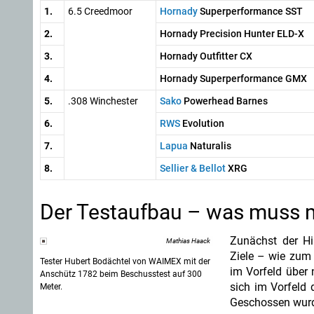
1.
6.5 Creedmoor
Hornady
Superperformance SST
2.
Hornady Precision Hunter ELD-X
3.
Hornady Outfitter CX
4.
Hornady Superperformance GMX
5.
.308 Winchester
Sako
Powerhead Barnes
6.
RWS
Evolution
7.
Lapua
Naturalis
8.
Sellier & Bellot
XRG
Der Testaufbau – was muss 
Zunächst der Hi
Mathias Haack
Ziele – wie zum 
Tester Hubert Bodächtel von WAIMEX mit der
im Vorfeld über 
Anschütz 1782 beim Beschusstest auf 300
sich im Vorfeld
Meter.
Geschossen wurde