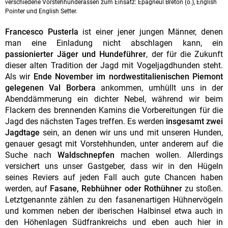
verschiedene Vorstehhunderassen zum Einsatz: Epagneul Breton (o.), English
Pointer und English Setter.
Francesco Pusterla
ist einer jener jungen Männer, denen
man eine Einladung nicht abschlagen kann, ein
passionierter Jäger und Hundeführer
, der für die Zukunft
dieser alten Tradition der Jagd mit Vogeljagdhunden steht.
Als wir
Ende November im nordwestitalienischen Piemont
gelegenen Val Borbera
ankommen, umhüllt uns in der
Abenddämmerung ein dichter Nebel, während wir beim
Flackern des brennenden Kamins die Vorbereitungen für die
Jagd des nächsten Tages treffen. Es werden
insgesamt zwei
Jagdtage
sein, an denen wir uns und mit unseren Hunden,
genauer gesagt mit Vorstehhunden, unter anderem auf die
Suche nach
Waldschnepfen
machen wollen. Allerdings
versichert uns unser Gastgeber, dass wir in den Hügeln
seines Reviers auf jeden Fall auch gute Chancen haben
werden, auf
Fasane, Rebhühner oder Rothühner
zu stoßen.
Letztgenannte zählen zu den fasanenartigen Hühnervögeln
und kommen neben der iberischen Halbinsel etwa auch in
den Höhenlagen Südfrankreichs und eben auch hier in