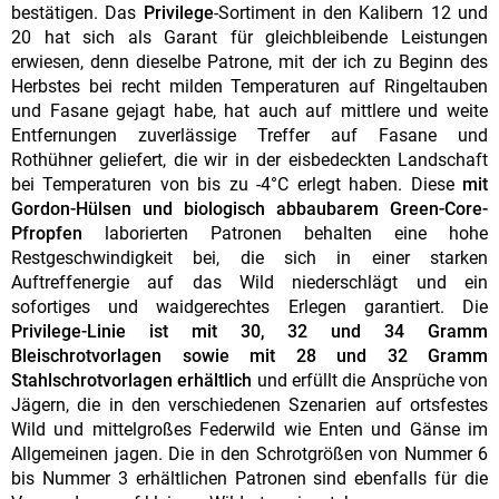
bestätigen. Das
Privilege
-Sortiment in den Kalibern 12 und
20 hat sich als Garant für gleichbleibende Leistungen
erwiesen, denn dieselbe Patrone, mit der ich zu Beginn des
Herbstes bei recht milden Temperaturen auf Ringeltauben
und Fasane gejagt habe, hat auch auf mittlere und weite
Entfernungen zuverlässige Treffer auf Fasane und
Rothühner geliefert, die wir in der eisbedeckten Landschaft
bei Temperaturen von bis zu -4°C erlegt haben. Diese
mit
Gordon-Hülsen und biologisch abbaubarem Green-Core-
Pfropfen
laborierten Patronen behalten eine hohe
Restgeschwindigkeit bei, die sich in einer starken
Auftreffenergie auf das Wild niederschlägt und ein
sofortiges und waidgerechtes Erlegen garantiert. Die
Privilege-Linie ist mit 30, 32 und 34 Gramm
Bleischrotvorlagen sowie mit 28 und 32 Gramm
Stahlschrotvorlagen erhältlich
und erfüllt die Ansprüche von
Jägern, die in den verschiedenen Szenarien auf ortsfestes
Wild und mittelgroßes Federwild wie Enten und Gänse im
Allgemeinen jagen. Die in den Schrotgrößen von Nummer 6
bis Nummer 3 erhältlichen Patronen sind ebenfalls für die