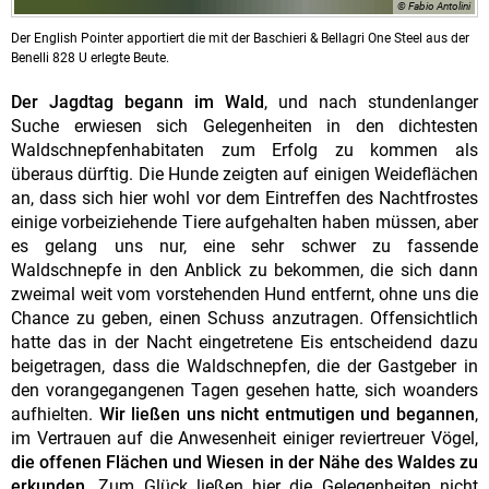
© Fabio Antolini
Der English Pointer apportiert die mit der Baschieri & Bellagri One Steel aus der
Benelli 828 U erlegte Beute.
Der Jagdtag begann im Wald
, und nach stundenlanger
Suche erwiesen sich Gelegenheiten in den dichtesten
Waldschnepfenhabitaten zum Erfolg zu kommen als
überaus dürftig.
Die Hunde zeigten auf einigen Weideflächen
an, dass sich hier wohl vor dem Eintreffen des Nachtfrostes
einige vorbeiziehende Tiere aufgehalten haben müssen, aber
es gelang uns nur, eine sehr schwer zu fassende
Waldschnepfe in den Anblick zu bekommen, die sich dann
zweimal weit vom vorstehenden Hund entfernt, ohne uns die
Chance zu geben, einen Schuss anzutragen. Offensichtlich
hatte das in der Nacht eingetretene Eis entscheidend dazu
beigetragen, dass die Waldschnepfen, die der Gastgeber in
den vorangegangenen Tagen gesehen hatte, sich woanders
aufhielten.
Wir ließen uns nicht entmutigen und begannen
,
im Vertrauen auf die Anwesenheit einiger reviertreuer Vögel,
die offenen Flächen und Wiesen in der Nähe des Waldes zu
erkunden
. Zum Glück ließen hier die Gelegenheiten nicht