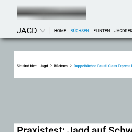
JAGD
HOME
BÜCHSEN
FLINTEN
JAGDREI
Sie sind hier:
Jagd
Büchsen
Doppelbüchse Fausti Class Express i
Praxistest: Jagd auf Sch