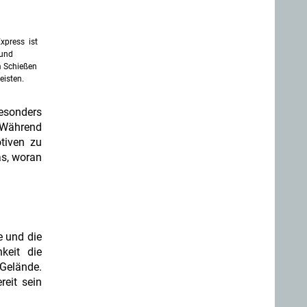
Express ist
 und
m Schießen
isten.
besonders
 Während
tiven zu
as, woran
e und die
keit die
Gelände.
eit sein