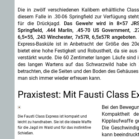
Die in zwölf verschiedenen Kalibern erhältliche Cla
diesem Falle in .30-06 Springfield zur Verfügung steht,
für die Drückjagd.
Das Gewehr wird in 8×57 JRS,
Springfield, .444 Marlin, .45-70 US Government, .2
6,5×55, .243 Winchester, 7x57R, 6,5x57R angeboten
.
Express-Basküle ist in Anbetracht der Größe des 20
bietet eine hohe Festigkeit und Robustheit, da sie au
verstärkt wurde. Die 60 Zentimeter langen Läufe si
des langen Wartens auf das Schwarzwild habe ich Zei
betrachten, die die Seiten und den Boden des Gehäuses
man sich immer wieder erfreuen kann.
Praxistest: Mit Fausti Class 
Bei den Bewegun
Kompaktheit de
Die Fausti Class Express ist kompakt und
Kipplaufwaffe g
leicht zu handhaben. Sie ist die ideale Waffe
Die Geschwindig
für die Jagd im Wald und für das instinktive
Schießen.
kann beeindruck