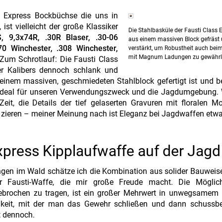
ss Express Bockbüchse die uns in
 ist vielleicht der große Klassiker
Die Stahlbasküle der Fausti Class 
 9,3x74R, .30R Blaser, .30-06
aus einem massiven Block gefräst
70 Winchester, .308 Winchester,
verstärkt, um Robustheit auch bei
mit Magnum Ladungen zu gewährle
 Zum Schrotlauf: Die Fausti Class
er Kalibers dennoch schlank und
s einem massiven, geschmiedeten Stahlblock gefertigt ist und 
nd ideal für unseren Verwendungszweck und die Jagdumgebung.
t, die Details der tief gelaserten Gravuren mit floralen Mo
 zieren – meiner Meinung nach ist Eleganz bei Jagdwaffen etw
Express Kipplaufwaffe auf der Jagd
gen im Wald schätze ich die Kombination aus solider Bauweis
r Fausti-Waffe, die mir große Freude macht. Die Möglich
ebrochen zu tragen, ist ein großer Mehrwert in unwegsamem 
keit, mit der man das Gewehr schließen und dann schussber
t dennoch.