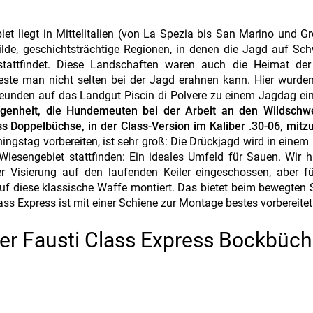
et liegt in Mittelitalien (von La Spezia bis San Marino und Gr
ilde, geschichtsträchtige Regionen, in denen die Jagd auf Sc
stattfindet. Diese Landschaften waren auch die Heimat der 
rreste man nicht selten bei der Jagd erahnen kann. Hier wurde
eunden auf das Landgut Piscin di Polvere zu einem Jagdag ei
egenheit, die Hundemeuten bei der Arbeit an den Wildschw
ss Doppelbüchse, in der Class-Version im Kaliber .30-06, mitz
ingstag vorbereiten, ist sehr groß: Die Drückjagd wird in einem
esengebiet stattfinden: Ein ideales Umfeld für Sauen. Wir h
 Visierung auf den laufenden Keiler eingeschossen, aber fü
auf diese klassische Waffe montiert. Das bietet beim bewegten
ss Express ist mit einer Schiene zur Montage bestes vorbereitet
der Fausti Class Express Bockbüc