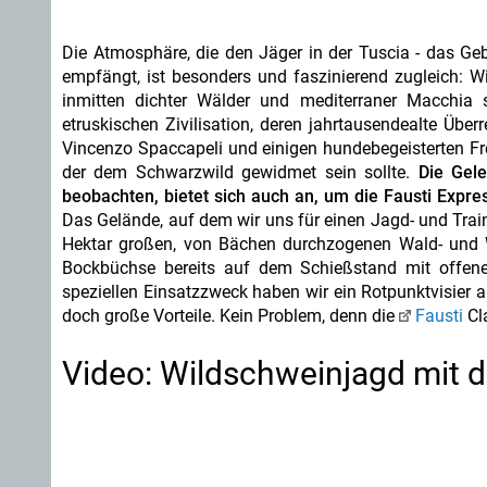
Die Atmosphäre, die den Jäger in der Tuscia - das Gebi
empfängt, ist besonders und faszinierend zugleich: W
inmitten dichter Wälder und mediterraner Macchia 
etruskischen Zivilisation, deren jahrtausendealte Übe
Vincenzo Spaccapeli und einigen hundebegeisterten Fr
der dem Schwarzwild gewidmet sein sollte.
Die Gel
beobachten, bietet sich auch an, um die Fausti Expre
Das Gelände, auf dem wir uns für einen Jagd- und Train
Hektar großen, von Bächen durchzogenen Wald- und Wi
Bockbüchse bereits auf dem Schießstand mit offener
speziellen Einsatzzweck haben wir ein Rotpunktvisier 
doch große Vorteile. Kein Problem, denn die
Fausti
Cla
Video: Wildschweinjagd mit 