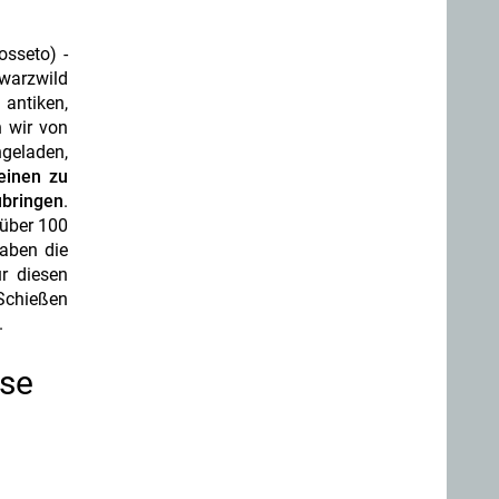
osseto) -
hwarzwild
antiken,
n wir von
ngeladen,
einen zu
ubringen
.
 über 100
aben die
r diesen
 Schießen
.
hse