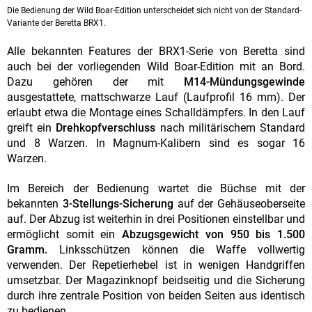
Die Bedienung der Wild Boar-Edition unterscheidet sich nicht von der Standard-
Variante der Beretta BRX1.
Alle bekannten Features der BRX1-Serie von Beretta sind
auch bei der vorliegenden Wild Boar-Edition mit an Bord.
Dazu gehören der mit
M14-Mündungsgewinde
ausgestattete, mattschwarze Lauf (Laufprofil 16 mm). Der
erlaubt etwa die Montage eines Schalldämpfers. In den Lauf
greift ein
Drehkopfverschluss
nach militärischem Standard
und 8 Warzen. In Magnum-Kalibern sind es sogar 16
Warzen.
Im Bereich der Bedienung wartet die Büchse mit der
bekannten
3-Stellungs-Sicherung
auf der Gehäuseoberseite
auf. Der Abzug ist weiterhin in drei Positionen einstellbar und
ermöglicht somit ein
Abzugsgewicht von 950 bis 1.500
Gramm.
Linksschützen können die Waffe vollwertig
verwenden. Der Repetierhebel ist in wenigen Handgriffen
umsetzbar. Der Magazinknopf beidseitig und die Sicherung
durch ihre zentrale Position von beiden Seiten aus identisch
zu bedienen.