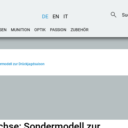
DE
EN
IT
SEN
MUNITION
OPTIK
PASSION
ZUBEHÖR
ermodell zur Drückjagdsaison
üchse: Sondermodell zur