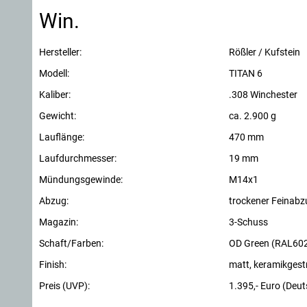
Win.
Hersteller:
Rößler / Kufstein
Modell:
TITAN 6
Kaliber:
.308 Winchester
Gewicht:
ca. 2.900 g
Lauflänge:
470 mm
Laufdurchmesser:
19 mm
Mündungsgewinde:
M14x1
Abzug:
trockener Feinabz
Magazin:
3-Schuss
Schaft/Farben:
OD Green (RAL602
Finish:
matt, keramikgest
Preis (UVP):
1.395,- Euro (Deu