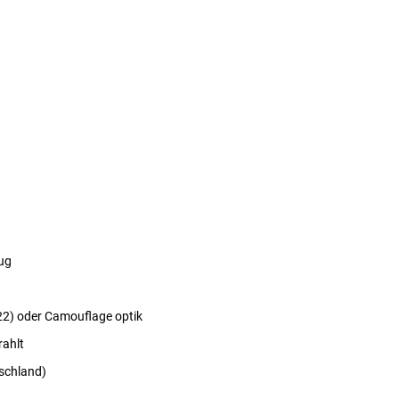
ug
2) oder Camouflage optik
rahlt
tschland)