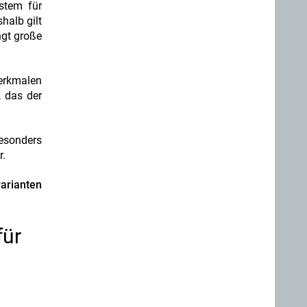
stem für
halb gilt
ngt große
erkmalen
, das der
esonders
r.
arianten
für