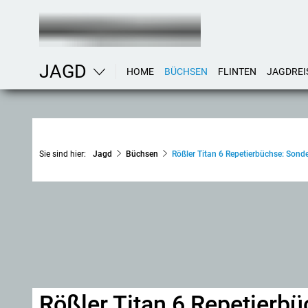
JAGD
HOME
BÜCHSEN
FLINTEN
JAGDREI
Sie sind hier:
Jagd
Büchsen
Rößler Titan 6 Repetierbüchse: Sond
Rößler Titan 6 Repetierb