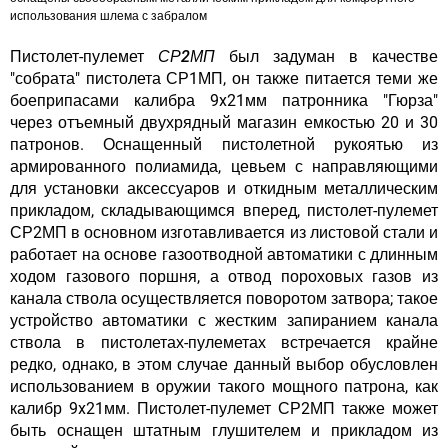
использования шлема с забралом
Пистолет-пулемет
СР2МП
был задуман в качестве
"собрата" пистолета СР1МП, он также питается теми же
боеприпасами калибра 9x21мм патронника "Гюрза"
через отъемный двухрядный магазин емкостью 20 и 30
патронов. Оснащенный пистолетной рукоятью из
армированного полиамида, цевьем с направляющими
для установки аксессуаров и откидным металлическим
прикладом, складывающимся вперед, пистолет-пулемет
СР2МП в основном изготавливается из листовой стали и
работает на основе газоотводной автоматики с длинным
ходом газового поршня, а отвод пороховых газов из
канала ствола осуществляется поворотом затвора; такое
устройство автоматики с жестким запиранием канала
ствола в пистолетах-пулеметах встречается крайне
редко, однако, в этом случае данный выбор обусловлен
использованием в оружии такого мощного патрона, как
калибр 9x21мм. Пистолет-пулемет СР2МП также может
быть оснащен штатным глушителем и прикладом из