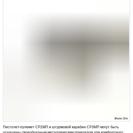
Bruno Circi
Пистолет-пулемет СР2МП и штурмовой карабин СР3МП могут быть
оснащены своеобразным металлическим прикладом для комфортного