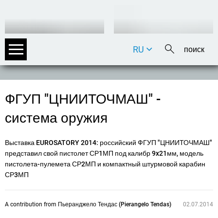
RU
DE
EN
FR
ФГУП "ЦНИИТОЧМАШ" -
IT
система оружия
Выставка EUROSATORY 2014
: российский ФГУП "ЦНИИТОЧМАШ"
представил свой пистолет СР1МП под калибр 9x21мм, модель
пистолета-пулемета СР2МП и компактный штурмовой карабин
СР3МП
A contribution from
Пьеранджело Тендас (Pierangelo Tendas)
02.07.2014