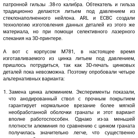
патронной гильзы .38-го калибра. Обтекатель и гильза
традиционно делаются литьем под давлением из
стеклонаполненного нейлона. ARL и ECBC создали
технологию изготовления данных деталей из этого же
материала, но при помощи селективного лазерного
спекания на 3D-принтере.
А вот с корпусом M781, в настоящее время
изготавливаемого из цинка литьем под давлением,
пришлось потрудиться, так как 3D-печать цинковых
деталей пока невозможна. Поэтому опробовали четыре
альтернативных варианта:
Замена цинка алюминием. Эксперименты показали,
что анодированный ствол с прочным покрытием
гарантирует
нормальное врезание
более мягкой
необработанной оболочки гранаты и этот вариант
вполне работоспособен. Однако из-за меньшей
плотности алюминия по сравнению с цинком
граната
получилась значительно легче
, что существенно