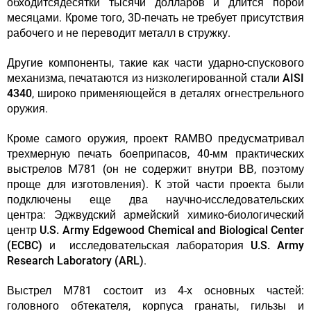
обходитсядесятки тысячи долларов и длится порой
месяцами
. Кроме того, 3D-печать не требует присутствия
рабочего и не переводит металл в стружку.
Другие компоненты, такие как части ударно-спускового
механизма,
печатаются из низколегированной стали AISI
4340
, широко применяющейся в деталях огнестрельного
оружия.
Кроме самого оружия, проект RAMBO предусматривал
трехмерную печать боеприпасов, 40-мм практических
выстрелов M781 (он не содержит внутри ВВ, поэтому
проще для изготовления). К этой части проекта были
подключены еще два научно-исследовательских
центра:
Эджвудский армейский химико-биологический
центр U.S. Army Edgewood Chemical and Biological Center
(ECBC) и исследовательская лаборатория U.S. Army
Research Laboratory (ARL)
.
Выстрел M781 состоит из 4-х основных частей:
головного обтекателя, корпуса гранаты, гильзы и