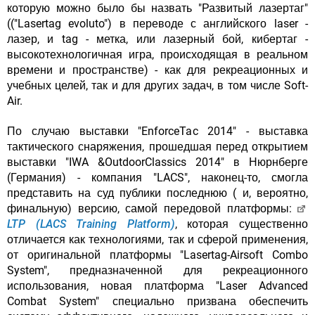
которую можно было бы назвать "Развитый лазертаг"
(("Lasertag evoluto") в переводе с английского laser -
лазер, и tag - метка, или лазерный бой, кибертаг -
высокотехнологичная игра, происходящая в реальном
времени и пространстве) - как для рекреационных и
учебных целей, так и для других задач, в том числе Soft-
Air.
По случаю выставки "EnforceTac 2014" - выставка
тактического снаряжения, прошедшая перед открытием
выставки "IWA &OutdoorClassics 2014" в Нюрнберге
(Германия) - компания "LACS", наконец-то, смогла
представить на суд публики последнюю ( и, вероятно,
финальную) версию, самой передовой платформы:
LTP (LACS Training Platform)
, которая существенно
отличается как технологиями, так и сферой применения,
от оригинальной платформы "Lasertag-Airsoft Combo
System", предназначенной для рекреационного
использования, новая платформа "Laser Advanced
Combat System" специально призвана обеспечить