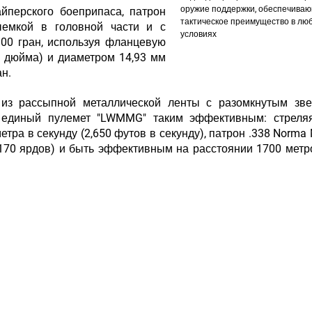
оружие поддержки, обеспечива
айперского боеприпаса, патрон
тактическое преимущество в лю
емкой в головной части и с
условиях
00 гран, используя фланцевую
" дюйма) и диаметром 14,93 мм
ан.
 из рассыпной металлической ленты с разомкнутым зве
й единый пулемет "LWMMG" таким эффективным: стреляя
етра в секунду (2,650 футов в секунду), патрон .338 Norm
6170 ярдов) и быть эффективным на расстоянии 1700 метр