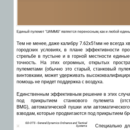
Единый пулемет "LWMMG" является переносным, как и любой едины
Тем не менее, даже калибру 7.62x51мм не всегда хв
городских условиях, в плане эффективности пр
стрельбе в пустыне и в горной местности едины
точность. На этих огромных, открытых простр
пулеметами (обычно это старый, станковый пул
винтовками, может удерживать высококвалифициро
помощь не придет поддержка с воздуха.
Единственным эффективным решение в этих случая
под прикрытием станкового пулемета (отст
BMG), автоматической пушки или автоматического
взводам, которые продвигаются под прикрытием бр
GD-OTS - General Dynamics Ordnance and Tactical
Специально дл
Systems