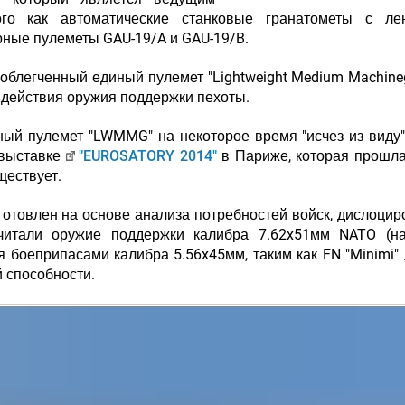
ого как автоматические станковые гранатометы с ле
ерные пулеметы GAU-19/A и GAU-19/B.
 облегченный единый пулемет "Lightweight Medium Machine
 действия оружия поддержки пехоты.
ый пулемет "LWMMG" на некоторое время "исчез из виду"
 выставке
"EUROSATORY 2014"
в Париже, которая прошл
уществует.
отовлен на основе анализа потребностей войск, дислоци
читали оружие поддержки калибра 7.62x51мм NATO (на
 боеприпасами калибра 5.56x45мм, таким как FN "Minimi" 
й способности.