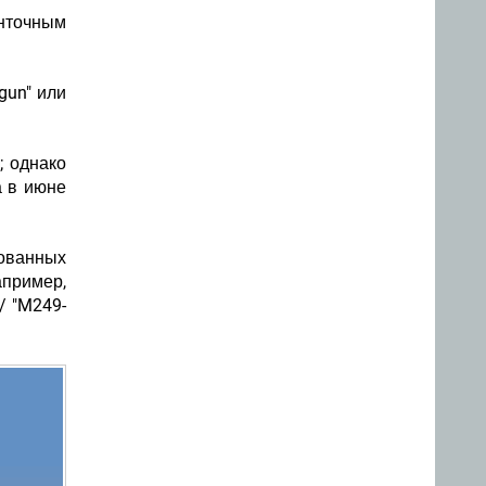
нточным
gun" или
; однако
а в июне
рованных
пример,
/ "M249-