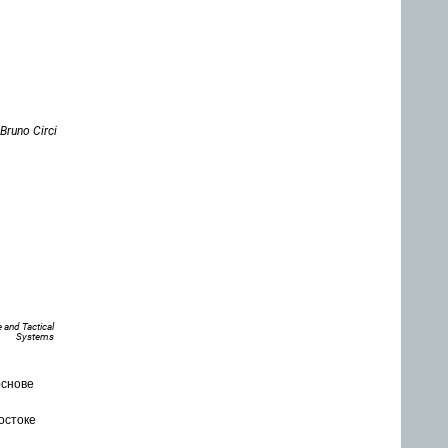
Bruno Circi
and Tactical
Systems
основе
остоке