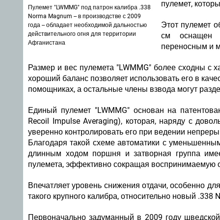
пулемет, котор
Пулемет "LWMMG" под патрон калибра .338
Norma Magnum -- в производстве с 2009
Этот пулемет о
года -- обладает необходимой дальностью
действительного огня для территории
см оснащен 
Афганистана
переносным и 
Размер и вес пулемета "LWMMG" более сходны с х
хороший баланс позволяет использовать его в каче
помощниках, а остальные члены взвода могут разд
Единый пулемет "LWMMG" основан на патентован
Recoil Impulse Averaging), которая, наряду с дово
уверенно контролировать его при ведении непреры
Благодаря такой схеме автоматики с уменьшенным 
длинным ходом поршня и затворная группа имее
пулемета, эффективно сокращая воспринимаемую о
Впечатляет уровень снижения отдачи, особенно дл
такого крупного калибра, относительно новый .338
Первоначально задуманный в 2009 году шведско