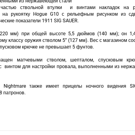
лненными из нержавеющей стали
частью ствольной втулки и винтами накладок на ру
к на рукоятку Hogue G10 с рельефным рисунком из сд
ческие показатели 1911 SIG SAUER.
(220 мм) при общей высоте 5,5 дюймов (140 мм); он 1,
у классу оружия стволом 5” (127 мм). Вес с магазином со
а спусковом крючке не превышает 5 фунтов.
нащен матчевыми стволом, шепталом, спусковым крю
 с винтом для настройки провала, выполненными из нер
 Nightmare также имеет прицелы ночного видения SI
8 патронов.