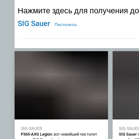
Нажмите здесь для получения д
SIG Sauer
Пистолеты
SIG-SAUER
SIG-SAUE
P365-AXG Legion: вот новейший пистолет
SIG Sauer