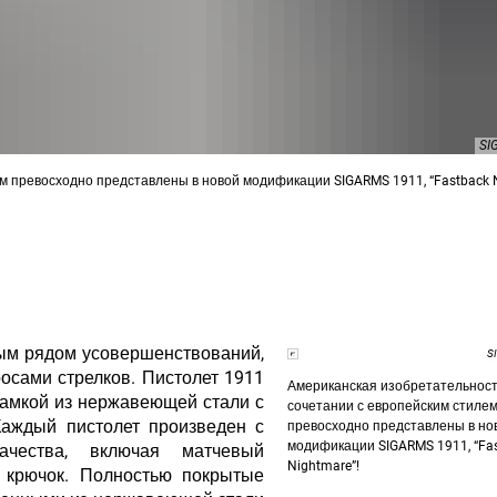
SI
м превосходно представлены в новой модификации SIGARMS 1911, “Fastback N
лым рядом усовершенствований,
S
осами стрелков. Пистолет 1911
Американская изобретательност
рамкой из нержавеющей стали с
сочетании с европейским стиле
Каждый пистолет произведен с
превосходно представлены в но
модификации SIGARMS 1911, “Fa
ачества, включая матчевый
Nightmare”!
й крючок. Полностью покрытые