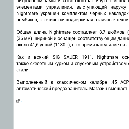
нитролоном рамка и затвор контрастируют с испо
элементами управления, выступающей наружу 
Nightmare украшен комплектом черных накладо
ромбиков, эстетически подчеркивая отличные техни
Общая длина Nightmare составляет 8,7 дюймов 
(36 мм) шириной и оснащен соответствующим данном
около 41,6 унций (1180 г), в то время как усилие н
Как и всякий SIG SAUER 1911, Nightmare ос
также скелетным курком и спусковым устройством
стали.
Выполненный в классическом калибре .45 ACP
автоматический предохранитель. Магазин вмещает 