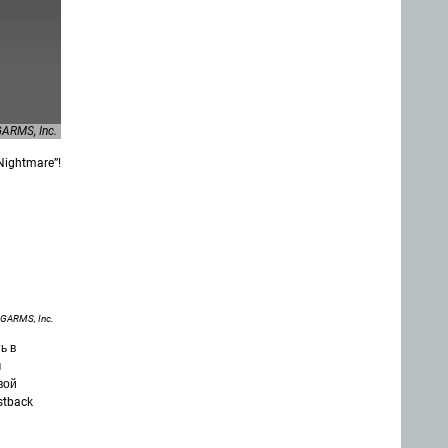
GARMS, Inc.
ightmare”!
IGARMS, Inc.
ь в
м
вой
stback