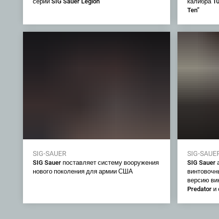
серии SIG Sauer Legion
калибра 10
Ten”
SIG-SAUER
SIG-SAUE
SIG Sauer поставляет систему вооружения
SIG Sauer
нового поколения для армии США
винтовочн
версию ви
Predator и