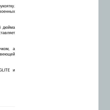
коятку.
военных
4 дюйма
ставляет
чком, а
жавеющей
GLITE и