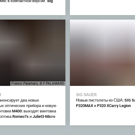
мм: в компактной версии “Big
Franco Palamaro, © F.PALAMARO
R
SIG-SAUER
 анонсирует два новых
Новые пистолеты из США: SIG S
ых оптических прибора и новую
P320MAX и P320 XCarry Legion
нтовки M400: выходят винтовка
 оптика Romeo7s и Juliet3-Micro