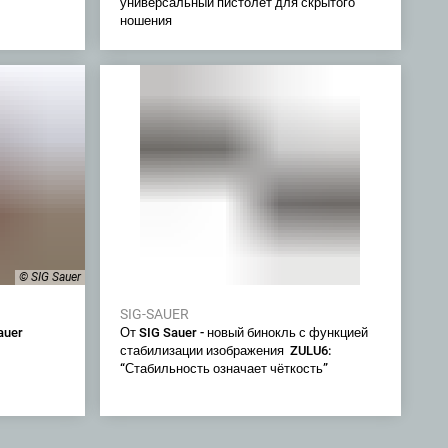
универсальный пистолет для скрытого
ношения
© SIG Sauer
SIG-SAUER
auer
От SIG Sauer - новый бинокль с функцией
стабилизации изображения ZULU6:
“Стабильность означает чёткость”