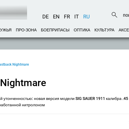
DE
EN
FR
IT
RU
РУЖЬЯ
ПРО-ЗОНА
БОЕПРИПАСЫ
ОПТИКА
КУЛЬТУРА
АКС
astback Nightmare
 Nightmare
й утонченностью: новая версия модели SIG SAUER 1911 калибра .45 
бработанной нитролоном