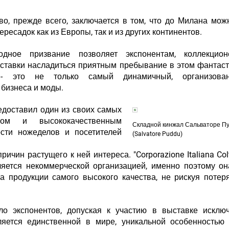
во, прежде всего, заключается в том, что до Милана мож
ересадок как из Европы, так и из других континентов.
одное призвание позволяет экспонентам, коллекцио
ставки насладиться приятным пребывание в этом фантас
- это не только самый динамичный, организова
 бизнеса и моды.
редоставил один из своих самых
ом и высококачественным
Складной кинжал Сальваторе П
сти ножеделов и посетителей
(Salvatore Puddu)
ин растущего к ней интереса. "Corporazione Italiana Coltel
ляется некоммерческой организацией, именно поэтому о
а продукции самого высокого качества, не рискуя потер
сло экспонентов, допуская к участию в выставке исклю
ляется единственной в мире, уникальной особенностью 