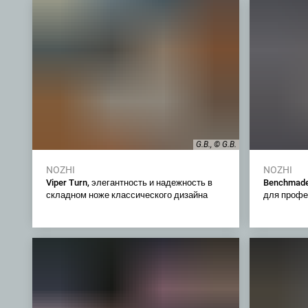
G.B., © G.B.
NOZHI
NOZHI
Viper Turn, элегантность и надежность в
Benchmade
складном ноже классического дизайна
для профе