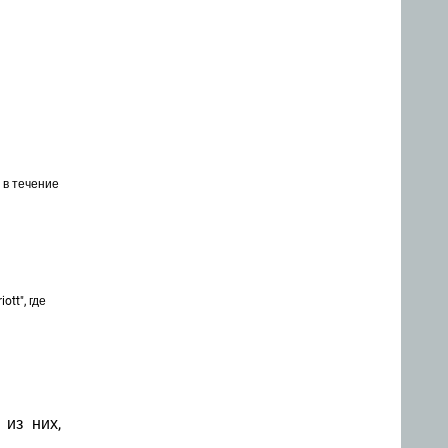
 в течение
ott", где
 из них,