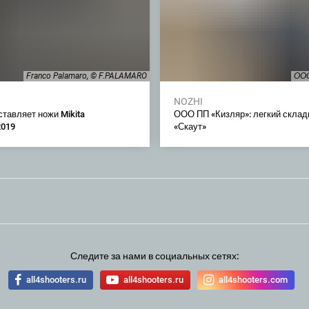
Franco Palamaro, © F.PALAMARO
ООО
NOZHI
тавляет ножи Mikita
ООО ПП «Кизляр»: легкий склад
2019
«Скаут»
Следите за нами в социальных сетях:
all4shooters.ru
all4shooters.ru
all4shooters.com