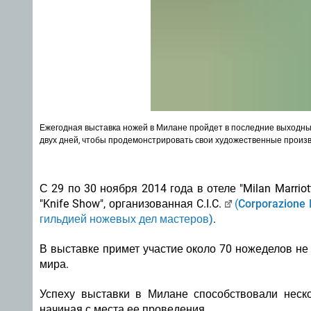
Ежегодная выставка ножей в Милане пройдет в последние выходные
двух дней, чтобы продемонстрировать свои художественные произв
С 29 по 30 ноября 2014 года в отеле "Milan Marrio
"Knife Show", организованная C.I.C.
(
Corporazione I
гильдией ножевых дел мастеров)
.
В выставке примет участие около 70 ножеделов не т
мира.
Успеху выставки в Милане способствовали неско
начиная с места ее проведения.