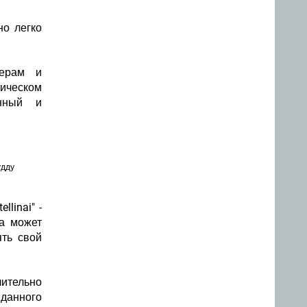
но легко
нерам и
тическом
нный и
удду
linai" -
на может
ять свой
чительно
данного