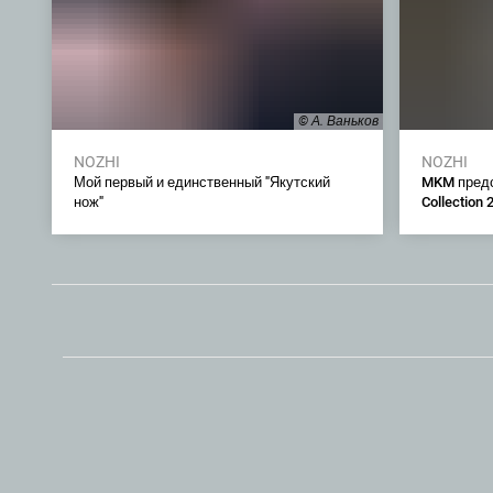
© А. Ваньков
NOZHI
NOZHI
Мой первый и единственный "Якутский
MKM предс
нож"
Collection 