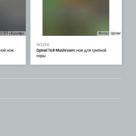
 ПП «Кизляр»
Фото: Opinel
NOZHI
ной нож
Opinel №8 Mushroom: нож для грибной
поры