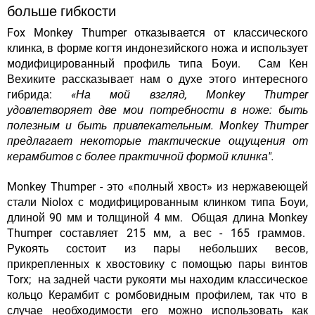
больше гибкости
Fox Monkey Thumper отказывается от классического
клинка, в форме когтя индонезийского ножа и
использует
модифицированный профиль типа Боуи
. Сам Кен
Вехиките рассказывает нам о духе этого интересного
гибрида:
«На мой взгляд, Monkey Thumper
удовлетворяет две мои потребности в ноже: быть
полезным и быть привлекательным. Monkey Thumper
предлагает некоторые тактические ощущения от
керамбитов с более практичной формой клинка".
Monkey Thumper - это «полный хвост» из нержавеющей
стали Niolox с модифицированным клинком типа Боуи,
длиной 90 мм и толщиной 4 мм. Общая длина Monkey
Thumper составляет 215 мм, а вес - 165 граммов.
Рукоять состоит из пары небольших весов,
прикрепленных к хвостовику с помощью пары винтов
Torx; на задней части рукояти мы находим классическое
кольцо Керамбит с ромбовидным профилем, так что в
случае необходимости его можно использовать как