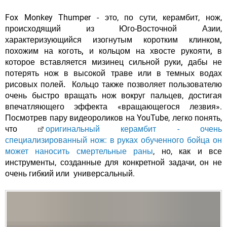
Fox Monkey Thumper - это, по сути,
керамбит
, нож,
происходящий из Юго-Восточной Азии,
характеризующийся
изогнутым коротким клинком,
похожим на коготь, и кольцом на хвосте рукояти, в
которое вставляется мизинец сильной руки, дабы не
потерять нож в высокой траве или в темных водах
рисовых полей.
Кольцо также позволяет пользователю
очень быстро вращать нож вокруг пальцев, достигая
впечатляющего эффекта «вращающегося лезвия».
Посмотрев пару видеороликов на YouTube, легко понять,
что
оригинальный керамбит - очень
специализированный нож: в руках обученного бойца он
может наносить смертельные раны
, но, как и все
инструменты, созданные для конкретной задачи, он не
очень гибкий или универсальный.