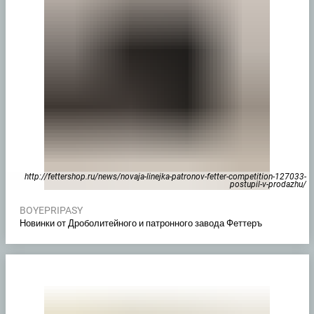
http://fettershop.ru/news/novaja-linejka-patronov-fetter-competition-127033-
postupil-v-prodazhu/
BOYEPRIPASY
Новинки от Дроболитейного и патронного завода Феттеръ