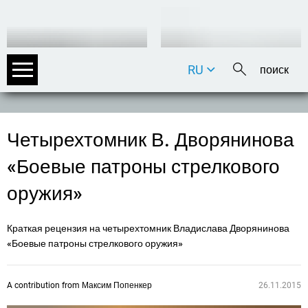
RU
DE
EN
FR
Четырехтомник В. Дворянинова
IT
«Боевые патроны стрелкового
оружия»
Краткая рецензия на четырехтомник Владислава Дворянинова
«Боевые патроны стрелкового оружия»
A contribution from
Максим Попенкер
26.11.2015