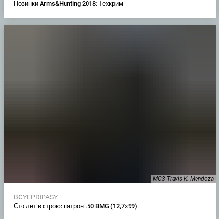
Новинки Arms&Hunting 2018: Техкрим
MC3 Travis K. Mendoza
BOYEPRIPASY
Сто лет в строю: патрон .50 BMG (12,7х99)