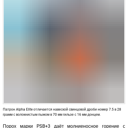
Патрон Alpha Elite отличается навеской свинцовой дроби номер 7.5 в 28
грамм с волокнистым пыжом в 70 мм гильзе с 16 мм донцем.
Порох марки PSB+3
даёт молниеносное горение с