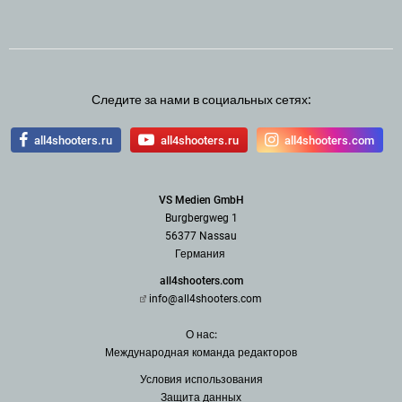
Следите за нами в социальных сетях:
all4shooters.ru
all4shooters.ru
all4shooters.com
VS Medien GmbH
Burgbergweg 1
56377 Nassau
Германия
all4shooters.com
info@all4shooters.com
О нас:
Международная команда редак
торов
Условия использования
З
ащита данных