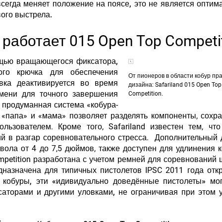
всегда меняет положение на поясе, это не является опти
ого выстрела.
ак работает 015 Open Top Competi
ощью вращающегося фиксатора,
ого крючка для обеспечения
От пионеров в области кобур пр
вка деактивируется во время
дизайна: Safariland 015 Open Top
емени для точного завершения
Competition.
о продуманная система «кобура-
«папа» и «мама» позволяет разделять компоненты, сохр
льзователем. Кроме того, Safariland известен тем, чт
й в разгар соревновательного стресса. Дополнительный
вола от 4 до 7,5 дюймов, также доступен для удлинения 
mpetition разработана с учетом ремней для соревнований
назначена для типичных пистолетов IPSC 2011 года отк
и кобуры, эти «идивидуально доведённые пистолеты» мо
аторами и другими уловками, не ограничивая при этом 