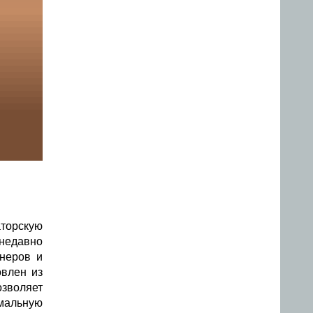
аторскую
(недавно
йнеров и
влен из
зволяет
мальную