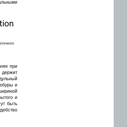
мальными
tion
актичного
аняя при
о держит
 дульный
кобуры и
 шириной
рытого и
гут быть
удобство