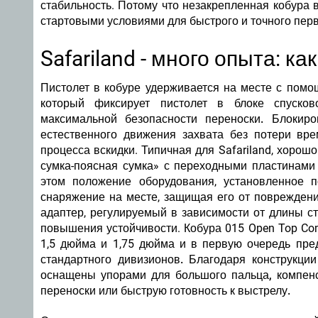
стабильность. Потому что
незакрепленная кобура 
стартовыми условиями для быстрого и точного перв
Safariland - много опыта: к
Пистолет в кобуре удерживается на месте с пом
который фиксирует пистолет в блоке спусков
максимальной безопасности переноски.
Блокиро
естественного движения захвата без потери вр
процесса вскидки. Типичная для Safariland, хорош
сумка-поясная сумка» с переходными пластинами 
этом положение оборудования, установленное по
снаряжение на месте, защищая его от повреждени
адаптер, регулируемый в зависимости от длины ст
повышения устойчивости. Кобура 015 Open Top Co
1,5 дюйма и 1,75 дюйма и в первую очередь пред
стандартного дивизионов
. Благодаря конструкци
оснащены упорами для большого пальца, компенс
переноски или быструю готовность к выстрелу.