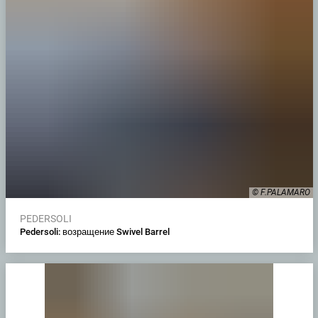
© F.PALAMARO
PEDERSOLI
Pedersoli: возращение Swivel Barrel