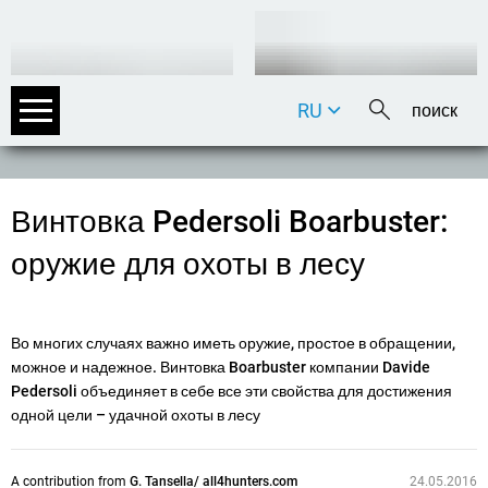
RU
DE
EN
FR
Винтовка Pedersoli Boarbuster:
IT
оружие для охоты в лесу
Во многих случаях важно иметь оружие, простое в обращении,
можное и надежное. Винтовка Boarbuster компании Davide
Pedersoli объединяет в себе все эти свойства для достижения
одной цели – удачной охоты в лесу
A contribution from
G. Tansella/ all4hunters.com
24.05.2016