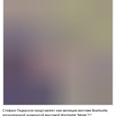
Стефано Педерсоли представляет нам эволюцию винтовки Boarbuster,
вдохновленной знаменитой винтовкой Winchester “Model 71”.