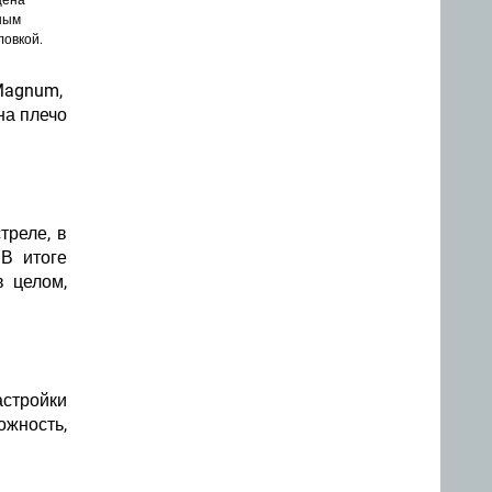
щена
ным
ловкой.
 Magnum,
на плечо
треле, в
 В итоге
 целом,
астройки
жность,