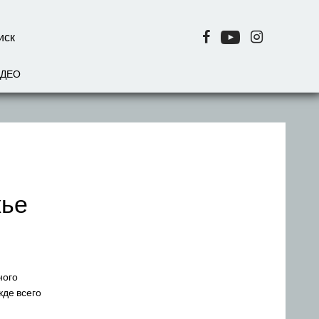
ИДЕО
жье
ного
жде всего