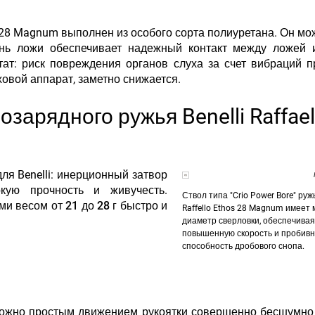
s 28 Magnum выполнен из особого сорта полиуретана. Он мо
нь ложи обеспечивает надежный контакт между ложей 
ат: риск повреждения органов слуха за счет вибраций п
уховой аппарат, заметно снижается.
зарядного ружья Benelli Raffael
я Benelli:
инерционный затвор
кую прочность и живучесть.
Ствол типа "Crio Power Bore" ружь
ми весом от 21 до 28 г быстро и
Raffello Ethos 28 Magnum имеет
диаметр сверловки, обеспечивая
повышенную скорость и пробив
способность дробового снопа.
р можно простым движением рукоятки совершенно бесшумно