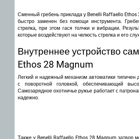
Сменный гребень приклада у Benelli Raffaello Etho
быстро заменен без помощи инструмента.
Гребе
стрелка, при этом гася толчки и вибрации.
Результ
которые воздействуют на челюсть стрелка и его сл
Внутреннее устройство само
Ethos 28 Magnum
Легкий и надежный механизм автоматики типичен дл
с поворотной головкой
, обеспечивающий высо
Самозарядное охотничье ружье работает с
патрона
надежно
.
Также у Benelli Raffaello Ethos 28 Magnum затво