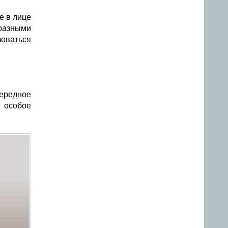
е в лице
 разными
зоваться
чередное
 особое