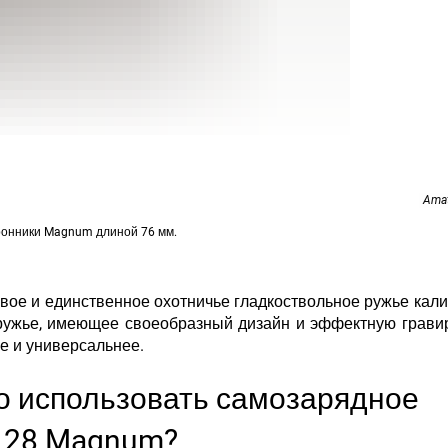
Amat
атронники Magnum длиной 76 мм.
рвое и единственное охотничье гладкоствольное ружье кали
 ружье, имеющее своеобразный дизайн и эффектную грави
е и универсальнее.
о использовать самозарядное
os 28 Magnum?