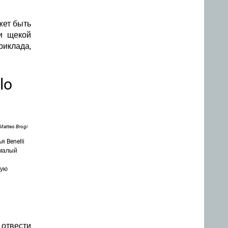
жет быть
и щекой
риклада,
lo
Matteo Brogi
я Benelli
 малый
ную
 отвести