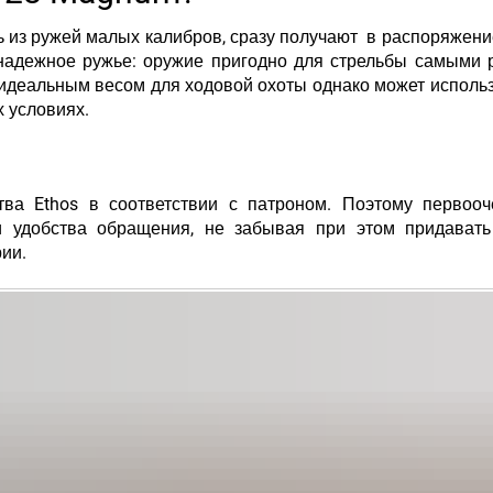
ь из ружей малых калибров, сразу получают в распоряжени
надежное ружье
: оружие пригодно для стрельбы самыми
т идеальным весом для
ходовой охоты
однако может исполь
х условиях.
тва Ethos в соответствии с патроном. Поэтому первоо
и удобства обращения
, не забывая при этом придавать
ии.