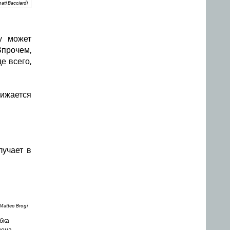
ati Bacciardi
у может
прочем,
де всего,
ижается
учает в
Matteo Brogi
бка