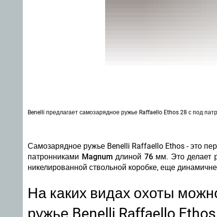
Benelli предлагает самозарядное ружье Raffaello Ethos 28 с под п
Самозарядное ружье Benelli Raffaello Ethos -
это пе
патронниками Magnum длиной 76 мм
. Это делает
никелированной ствольной коробке, еще динамичне
На каких видах охоты можн
ружье Benelli Raffaello Eth