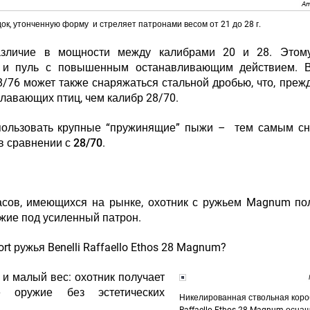
Am
док, утонченную форму и стреляет патронами весом от 21 до 28 г.
различие в мощности между калибрами 20 и 28. Этом
в и пуль с повышенным останавливающим действием. В
8/76 может также снаряжаться
стальной дробью
, что, преж
плавающих птиц
, чем калибр 28/70.
использовать крупные “пружинящие” пыжи –
тем самым сн
в сравнении с 28/70
.
сов, имеющихся на рынке, охотник с ружьем Magnum пол
ужие под усиленный патрон
.
t ружья Benelli Raffaello Ethos 28 Magnum?
 и малый вес: охотник получает
 оружие без эстетических
Никелированная ствольная коро