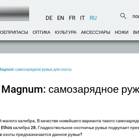
DE
EN
FR
IT
RU
БОЕПРИПАСЫ
ОПТИКА
КУЛЬТУРА
АКСЕССУАРЫ
НОЖИ
В
28 Magnum: самозарядное ружье для охоты
 28 Magnum: самозарядное ру
й малого калибра. В качестве новейшего варианта такого самозаряд
 Ethos калибра 28. Гладкоствольное охотничье ружье подкупает пре
ов охоты предназначается данное ружье?