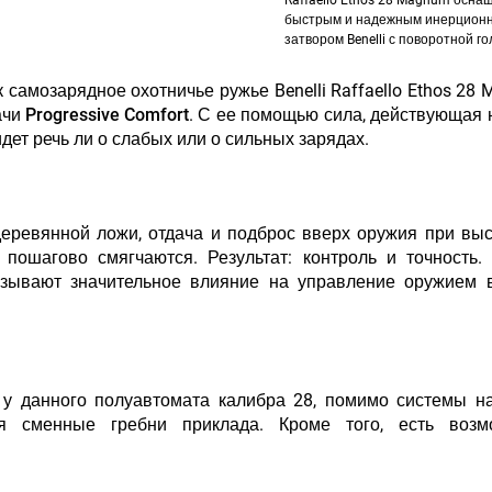
Raffaello Ethos 28 Magnum осна
быстрым и надежным инерцион
затвором Benelli с поворотной го
 самозарядное охотничье ружье Benelli Raffaello Ethos 28
чи Progressive Comfort
. С ее помощью сила, действующая 
дет речь ли о слабых или о сильных зарядах.
деревянной ложи
, отдача и подброс вверх оружия при выс
,
пошагово смягчаются
. Результат: контроль и точность.
азывают значительное влияние на управление оружием в
 у данного полуавтомата калибра 28, помимо
системы н
ся
сменные гребни приклада
. Кроме того, есть возмо